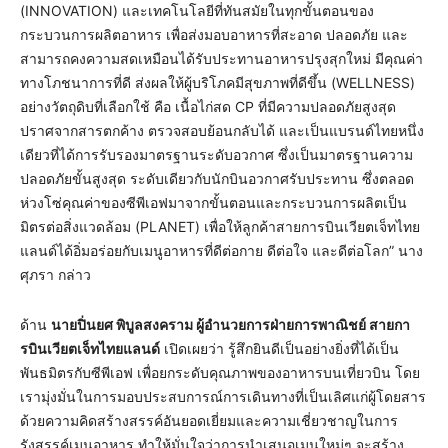
(INNOVATION) และเทคโนโลยีที่ทันสมัยในทุกขั้นตอนของ
กระบวนการผลิตอาหาร เพื่อส่งมอบอาหารที่สะอาด ปลอดภัย และ
สามารถคงความสดเหมือนได้รับประทานอาหารปรุงสุกใหม่ มีคุณค่า
ทางโภชนาการที่ดี ส่งผลให้ผู้บริโภคมีสุขภาพที่ดีขึ้น (WELLNESS)
อย่างวัตถุดิบที่เลือกใช้ คือ เนื้อไก่สด CP ที่มีความปลอดภัยสูงสุด
ปราศจากสารตกค้าง ตรวจสอบย้อนกลับได้ และเป็นแบรนด์ไทยหนึ่ง
เดียวที่ได้การรับรองมาตรฐานระดับอวกาศ ซึ่งเป็นมาตรฐานความ
ปลอดภัยขั้นสูงสุด ระดับเดียวกับนักบินอวกาศรับประทาน ซึ่งตลอด
ห่วงโซ่คุณค่าของซีพีเอฟมาจากขั้นตอนและกระบวนการผลิตเป็น
มิตรต่อสิ่งแวดล้อม (PLANET) เพื่อให้ลูกค้าสายการบินเวียตเจ็ทไทย
แลนด์ได้อิ่มอร่อยกับเมนูอาหารที่ดีต่อกาย ดีต่อใจ และดีต่อโลก” นาง
ศุภรา กล่าว
ด้าน
นายปิ่นยศ พิบูลสงคราม ผู้อำนวยการฝ่ายการพาณิชย์ สายกา
รบินเวียตเจ็ทไทยแลนด์
เปิดเผยว่า รู้สึกยินดีเป็นอย่างยิ่งที่ได้เป็น
พันธมิตรกับซีพีเอฟ เพื่อยกระดับคุณภาพของอาหารบนเที่ยวบิน โดย
เรามุ่งมั่นในการมอบประสบการณ์การเดินทางที่เป็นเลิศแก่ผู้โดยสาร
ด้วยความคิดสร้างสรรค์อันยอดเยี่ยมและความเชี่ยวชาญในการ
รังสรรค์เมนูอาหาร ทำให้มั่นใจว่าการนำเสนอเมนูใหม่ๆ จะสร้าง