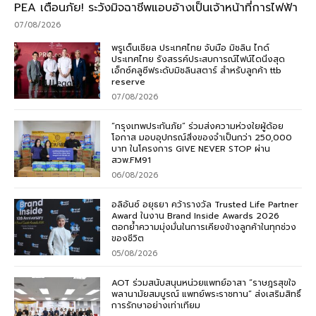
PEA เตือนภัย! ระวังมิจฉาชีพแอบอ้างเป็นเจ้าหน้าที่การไฟฟ้า
07/08/2026
พรูเด็นเชียล ประเทศไทย จับมือ มิชลิน ไกด์
ประเทศไทย รังสรรค์ประสบการณ์ไฟน์ไดนิ่งสุด
เอ็กซ์คลูซีฟระดับมิชลินสตาร์ สำหรับลูกค้า ttb
reserve
07/08/2026
“กรุงเทพประกันภัย” ร่วมส่งความห่วงใยผู้ด้อย
โอกาส มอบอุปกรณ์สิ่งของจำเป็นกว่า 250,000
บาท ในโครงการ GIVE NEVER STOP ผ่าน
สวพ.FM91
06/08/2026
อลิอันซ์ อยุธยา คว้ารางวัล Trusted Life Partner
Award ในงาน Brand Inside Awards 2026
ตอกย้ำความมุ่งมั่นในการเคียงข้างลูกค้าในทุกช่วง
ของชีวิต
05/08/2026
AOT ร่วมสนับสนุนหน่วยแพทย์อาสา “ราษฎรสุขใจ
พลานามัยสมบูรณ์ แพทย์พระราชทาน” ส่งเสริมสิทธิ์
การรักษาอย่างเท่าเทียม