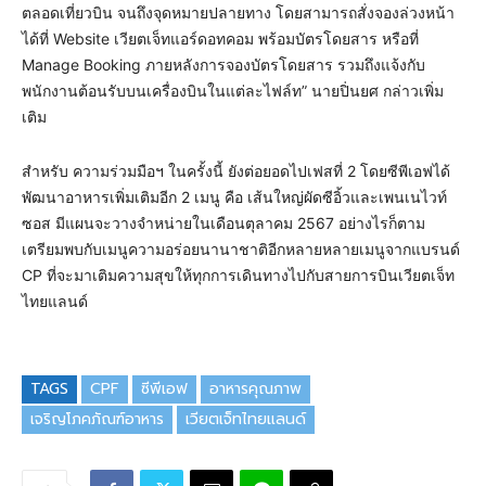
ตลอดเที่ยวบิน จนถึงจุดหมายปลายทาง โดยสามารถสั่งจองล่วงหน้า
ได้ที่ Website เวียตเจ็ทแอร์ดอทคอม พร้อมบัตรโดยสาร หรือที่
Manage Booking ภายหลังการจองบัตรโดยสาร รวมถึงแจ้งกับ
พนักงานต้อนรับบนเครื่องบินในแต่ละไฟล์ท” นายปิ่นยศ กล่าวเพิ่ม
เติม
สำหรับ ความร่วมมือฯ ในครั้งนี้ ยังต่อยอดไปเฟสที่ 2 โดยซีพีเอฟได้
พัฒนาอาหารเพิ่มเติมอีก 2 เมนู คือ เส้นใหญ่ผัดซีอิ้วและเพนเนไวท์
ซอส มีแผนจะวางจำหน่ายในเดือนตุลาคม 2567 อย่างไรก็ตาม
เตรียมพบกับเมนูความอร่อยนานาชาติอีกหลายหลายเมนูจากแบรนด์
CP ที่จะมาเติมความสุขให้ทุกการเดินทางไปกับสายการบินเวียตเจ็ท
ไทยแลนด์
TAGS
CPF
ซีพีเอฟ
อาหารคุณภาพ
เจริญโภคภัณฑ์อาหาร
เวียตเจ็ทไทยแลนด์