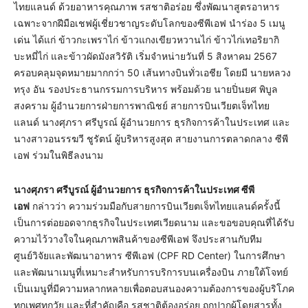
ไทยแลนด์ ด้วยอาหารคุณภาพ รสชาติอร่อย ซึ่งพัฒนาสูตรอาหาร
เฉพาะจากฝีมือเชฟผู้เชี่ยวชาญระดับโลกของซีพีเอฟ นำร่อง 5 เมนู
เด่น ได้แก่ ข้าวกะเพราไก่ ข้าวแกงเขียวหวานไก่ ข้าวไก่เทอริยากิ
บะหมี่ไก่ และข้าวผัดมังสวิรัติ เริ่มจำหน่ายวันที่ 5 สิงหาคม 2567
ครอบคลุมจุดหมายมากกว่า 50 เส้นทางบินทั่วเอชีย โดยมี นายหลวง
ทรุง อัน รองประธานกรรมการบริหาร พร้อมด้วย นายปิ่นยศ พิบูล
สงคราม ผู้อำนวยการฝ่ายการพาณิชย์ สายการบินเวียตเจ็ทไทย
แลนด์ นางศุภรา ศรีบูรณ์ ผู้อำนวยการ ธุรกิจการค้าในประเทศ และ
นางสาวอนรรฆวี ชูรัตน์ ผู้บริหารสูงสุด สายงานการตลาดกลาง ซีพี
เอฟ ร่วมในพิธีลงนาม
นางศุภรา ศรีบูรณ์ ผู้อำนวยการ ธุรกิจการค้าในประเทศ ซีพี
เอฟ
กล่าวว่า ความร่วมมือกับสายการบินเวียตเจ็ทไทยแลนด์ครั้งนี้
เป็นการต่อยอดจากธุรกิจในประเทศเวียดนาม และขอขอบคุณที่ได้รับ
ความไว้วางใจในคุณภาพสินค้าของซีพีเอฟ จึงประสานกับทีม
ศูนย์วิจัยและพัฒนาอาหาร ซีพีเอฟ (CPF RD Center) ในการศึกษา
และพัฒนาเมนูที่เหมาะสำหรับการบริการบนเครื่องบิน ภายใต้โจทย์
เป็นเมนูที่มีความหลากหลายเพื่อตอบสนองความต้องการของผู้บริโภค
ทุกเพศทุกวัย และที่สำคัญคือ รสชาติต้องอร่อย ถูกปากผู้โดยสารทั้ง