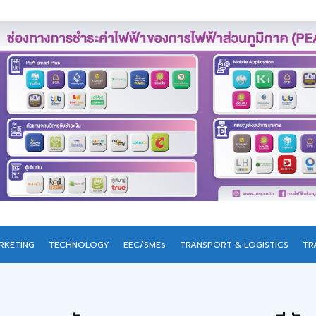
RKETING
TECHNOLOGY
EEC/SMEs
TRANSPORT & LOGISTICS
TR