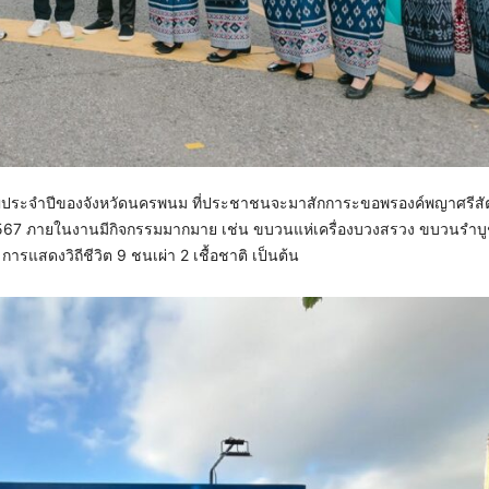
ญ่ประจำปีของจังหวัดนครพนม ที่ประชาชนจะมาสักการะขอพรองค์พญาศรีส
คม 2567 ภายในงานมีกิจกรรมมากมาย เช่น ขบวนแห่เครื่องบวงสรวง ขบวนรำ
ดงวิถีชีวิต 9 ชนเผ่า 2 เชื้อชาติ เป็นต้น