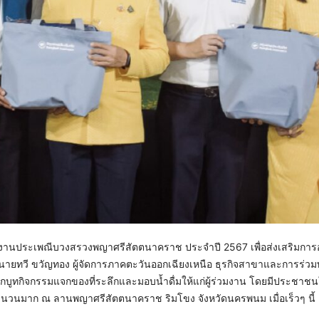
ัดงานประเพณีบวงสรวงพญาศรีสัตตนาคราช ประจำปี 2567 เพื่อส่งเสริมการอน
ทวี ขวัญทอง ผู้จัดการภาคตะวันออกเฉียงเหนือ ธุรกิจสาขาและการร่วมทุน
บูทกิจกรรมแจกของที่ระลึกและมอบน้ำดื่มให้แก่ผู้ร่วมงาน โดยมีประชาช
จำนวนมาก ณ ลานพญาศรีสัตตนาคราช ริมโขง จังหวัดนครพนม เมื่อเร็วๆ นี้