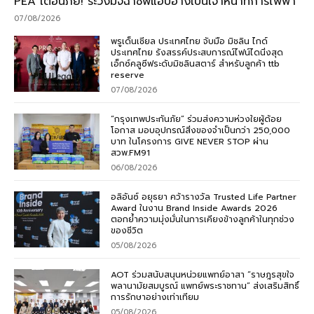
PEA เตือนภัย! ระวังมิจฉาชีพแอบอ้างเป็นเจ้าหน้าที่การไฟฟ้า
07/08/2026
พรูเด็นเชียล ประเทศไทย จับมือ มิชลิน ไกด์
ประเทศไทย รังสรรค์ประสบการณ์ไฟน์ไดนิ่งสุด
เอ็กซ์คลูซีฟระดับมิชลินสตาร์ สำหรับลูกค้า ttb
reserve
07/08/2026
“กรุงเทพประกันภัย” ร่วมส่งความห่วงใยผู้ด้อย
โอกาส มอบอุปกรณ์สิ่งของจำเป็นกว่า 250,000
บาท ในโครงการ GIVE NEVER STOP ผ่าน
สวพ.FM91
06/08/2026
อลิอันซ์ อยุธยา คว้ารางวัล Trusted Life Partner
Award ในงาน Brand Inside Awards 2026
ตอกย้ำความมุ่งมั่นในการเคียงข้างลูกค้าในทุกช่วง
ของชีวิต
05/08/2026
AOT ร่วมสนับสนุนหน่วยแพทย์อาสา “ราษฎรสุขใจ
พลานามัยสมบูรณ์ แพทย์พระราชทาน” ส่งเสริมสิทธิ์
การรักษาอย่างเท่าเทียม
05/08/2026