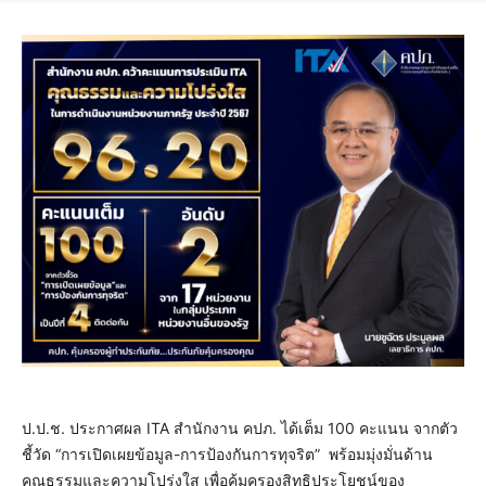
ป.ป.ช. ประกาศผล ITA สำนักงาน คปภ. ได้เต็ม 100 คะแนน จากตัว
ชี้วัด “การเปิดเผยข้อมูล-การป้องกันการทุจริต” พร้อมมุ่งมั่นด้าน
คุณธรรมและความโปร่งใส เพื่อคุ้มครองสิทธิประโยชน์ของ