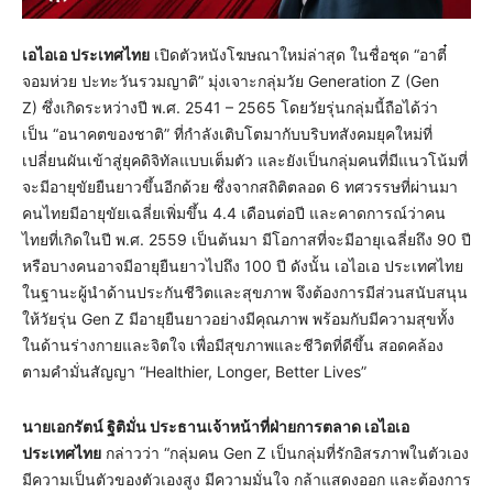
เอไอเอ ประเทศไทย
เปิดตัวหนังโฆษณาใหม่ล่าสุด ในชื่อชุด “อาตี๋
จอมห่วย ปะทะวันรวมญาติ” มุ่งเจาะกลุ่มวัย Generation Z (Gen
Z) ซึ่งเกิดระหว่างปี พ.ศ. 2541 – 2565 โดยวัยรุ่นกลุ่มนี้ถือได้ว่า
เป็น “อนาคตของชาติ” ที่กำลังเติบโตมากับบริบทสังคมยุคใหม่ที่
เปลี่ยนผันเข้าสู่ยุคดิจิทัลแบบเต็มตัว และยังเป็นกลุ่มคนที่มีแนวโน้มที่
จะมีอายุขัยยืนยาวขึ้นอีกด้วย ซึ่งจากสถิติตลอด 6 ทศวรรษที่ผ่านมา
คนไทยมีอายุขัยเฉลี่ยเพิ่มขึ้น 4.4 เดือนต่อปี และคาดการณ์ว่าคน
ไทยที่เกิดในปี พ.ศ. 2559 เป็นต้นมา มีโอกาสที่จะมีอายุเฉลี่ยถึง 90 ปี
หรือบางคนอาจมีอายุยืนยาวไปถึง 100 ปี ดังนั้น เอไอเอ ประเทศไทย
ในฐานะผู้นำด้านประกันชีวิตและสุขภาพ จึงต้องการมีส่วนสนับสนุน
ให้วัยรุ่น Gen Z มีอายุยืนยาวอย่างมีคุณภาพ พร้อมกับมีความสุขทั้ง
ในด้านร่างกายและจิตใจ เพื่อมีสุขภาพและชีวิตที่ดีขึ้น สอดคล้อง
ตามคำมั่นสัญญา “Healthier, Longer, Better Lives”
นายเอกรัตน์ ฐิติมั่น ประธานเจ้าหน้าที่ฝ่ายการตลาด เอไอเอ
ประเทศไทย
กล่าวว่า “กลุ่มคน Gen Z เป็นกลุ่มที่รักอิสรภาพในตัวเอง
มีความเป็นตัวของตัวเองสูง มีความมั่นใจ กล้าแสดงออก และต้องการ