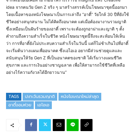
idea จากคนวัย Gen Z จริง ๆ มาสร้างสรรค์เป็นโฆษณาชุดนี้ออกมา
โดยเนื้อหาของหนังโฆษณาเป็นการเล่าถึง “อาตี๋” วัยใกล้ 30 ปีที่ยังใช้
ชีวิตอย่างสนุกสนาน ไม่ได้คิดถึงอนาคต แต่เมื่อต้องมางานรวมญาติ
ซึ่งเหมือนเป็นฝันร้ายของอาตี๋ เพราะจะต้องถูกอาม่าและญาติ ๆ ตั้ง
คำถามถึงความสำเร็จในชีวิต หนังโฆษณาชุดนี้จึงจะสะท้อนให้เห็น
ว่า การที่อาตี๋ยังไม่ประสบความสำเร็จในวันนี้ แต่ก็ไม่ช้าเกินไปที่อาตี๋
จะเริ่มต้นวางแผนเพื่ออนาคต ซึ่งเอไอเอ อยากมีส่วนช่วยดูแลและ
สนับสนุนให้วัย Gen Z ที่เป็นอนาคตของชาติ ได้เริ่มวางแผนชีวิต
สุขภาพ และการเงินอย่างชาญฉลาด เพื่อให้สามารถใช้ชีวิตที่เหลือ
อย่างไร้ความกังวลได้อีกยาวนาน”
TAGS
ปะทะวันรวมญาติ
หนังโฆษณาใหม่ล่าสุด
อาตี๋จอมห่วย
เอไอเอ