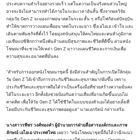
ประสบความสำเร็จอย่างรวดเร็ว แต่ในความเป็นจริงคนส่วนใหญ่
อาจจะยังไม่สามารถทำได้ภายในระยะเวลาอันสั้น ซึ่งจากผลวิจัย
กลุ่มวัย Gen Z จะมองภาพอนาคตในระยะสั้น ๆ หรือโฟกัสแต่ปัจจุบัน
ทำให้ขาดการวางแผนเพื่ออนาคตในระยะยาว ซึ่งเอไอเอ เข้าใจ และ
เดินตามพันธกิจที่ตั้งไว้ โดยมุ่งสนับสนุนให้คนไทยและคนทั่วภูมิภาค
เอเชียแปซิฟิกกว่าหนึ่งพันล้านคนมีสุขภาพและชีวิตที่ดีขึ้น ผ่านหนัง
โฆษณาที่จะชวนให้เหล่า Gen Z มาวางแผนชีวิตและการเงินเพื่อ
ความสุขและอนาคตที่มั่นคง
“สำหรับการออกหนังโฆษณาชุดนี้ ยังมีส่วนสำคัญในการเปิดให้กลุ่ม
วัย Gen Z ได้เข้าถึงการประกันชีวิตและสุขภาพมากยิ่งขึ้น เพราะ
ประกันชีวิตและสุขภาพถือได้ว่าเป็นเครื่องมือที่ช่วยสร้างความมั่นคง
ได้ในระยะยาว อีกทั้งยังช่วยป้องกันความเสี่ยงที่อาจเกิดขึ้นแบบไม่
คาดคิด เพื่อให้วัย Gen Z ได้ใช้ชีวิตในแบบของตัวเองได้อย่างเต็มที่
โดยมีประกันชีวิตและสุขภาพคอยดูแล” นายเอกรัตน์ กล่าวเสริม
นางสาวรพีพร วงศ์ทองคำ ผู้อำนวยการฝ่ายสื่อสารองค์กรและภาพ
ลักษณ์ เอไอเอ ประเทศไทย
เผยว่า “หนังโฆษณาชุดนี้ถือได้ว่าฉีกแนว
จากที่เอไอเอเคยทำมาก่อน เพราะเราใช้ Insights และ Creative