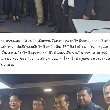
้อทบทวนร่างแผน PDP2024 เพื่อความมั่นคงของระบบไฟฟ้าและราคาค่าไฟฟ้า ชี
 ฉบับใหม่ กฟผ.มีกำลังผลิตไฟฟ้าเหลือเพียง 17% ถือว่าน้อยมากในการดูแลค
สี่ยงควรคงโรงไฟฟ้าสุราษฎร์ธานีไว้ในแผนเดิม รวมถึงควรทบทวนการนำ
่ในระบบ Pool Gas ด้วย เผยเสนอทางออกทำให้ค่าไฟฟ้าถูกลงควรเจรจาท
์ต่อหน่วย