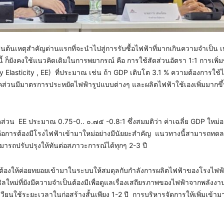
นต้นเหตุสำคัญด่านแรกที่จะนำไปสู่การรับซื้อไฟฟ้าที่มากเกินความจำเป็น เ
ี้ ก็ยังคงใช้แนวคิดเดิมในการพยากรณ์ คือ การใช้สัดส่วนอัตรา 1:1 การเพิ่ม
 Elasticity , EE) ที่ประมาณ เช่น ถ้า GDP เติบโต 3.1 % ความต้องการใช
กภาคส่วนมีมาตรการประหยัดไฟฟ้ารูปแบบต่างๆ และผลิตไฟฟ้าใช้เองเพิ่มมากขึ
ส่วน EE ประมาณ 0.75-0.. ๐.๗๕ -0.8:1 ซึ่งสมมติว่า ค่าเฉลี่ย GDP ใหม่อยู
่อการต้องมีโรงไฟฟ้าเข้ามาใหม่อย่างมีนัยยะสำคัญ แนวทางนี้สามารถทดล
ามารถปรับปรุงให้ทันต่อสภาวะการณ์ได้ทุกๆ 2-3 ปี
้องให้ค่อยทยอยเข้ามาในระบบให้สมดุลกับกำลังการผลิตไฟฟ้าของโรงไฟฟ้าห
ซิลใหม่ที่ยังมีความจำเป็นต้องมีเพื่อดูแลเรื่องเสถียรภาพของไฟฟ้าจากพลังง
วียนใช้ระยะเวลาในก่อสร้างสั้นเพียง 1-2 ปี การบริหารจัดการให้เพิ่มเข้