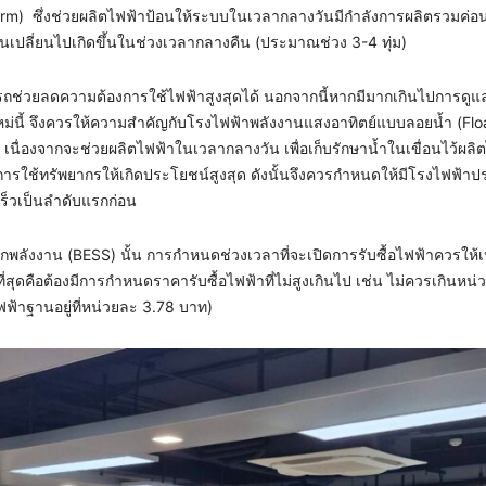
Farm) ซึ่งช่วยผลิตไฟฟ้าป้อนให้ระบบในเวลากลางวันมีกำลังการผลิตรวมค่อ
บันเปลี่ยนไปเกิดขึ้นในช่วงเวลากลางคืน (ประมาณช่วง 3-4 ทุ่ม)
ารถช่วยลดความต้องการใช้ไฟฟ้าสูงสุดได้ นอกจากนี้หากมีมากเกินไปการดูแ
นี้ จึงควรให้ความสำคัญกับโรงไฟฟ้าพลังงานแสงอาทิตย์แบบลอยน้ำ (Flo
นื่องจากจะช่วยผลิตไฟฟ้าในเวลากลางวัน เพื่อเก็บรักษาน้ำในเขื่อนไว้ผลิ
ารใช้ทรัพยากรให้เกิดประโยชน์สูงสุด ดังนั้นจึงควรกำหนดให้มีโรงไฟฟ้าปร
็วเป็นลำดับแรกก่อน
ักพลังงาน (BESS) นั้น การกำหนดช่วงเวลาที่จะเปิดการรับซื้อไฟฟ้าควรให
ี่สุดคือต้องมีการกำหนดราคารับซื้อไฟฟ้าที่ไม่สูงเกินไป เช่น ไม่ควรเกินหน
ฟฟ้าฐานอยู่ที่หน่วยละ 3.78 บาท)