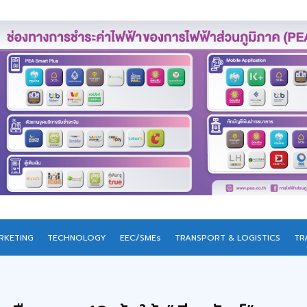
RKETING
TECHNOLOGY
EEC/SMEs
TRANSPORT & LOGISTICS
TR