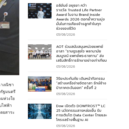
อลิอันซ์ อยุธยา คว้า
รางวัล Trusted Life Partner
Award ในงาน Brand Inside
Awards 2026 ตอกย้ำความมุ่ง
มั่นในการเคียงข้างลูกค้าในทุก
ช่วงของชีวิต
05/08/2026
AOT ร่วมสนับสนุนหน่วยแพทย์
อาสา “ราษฎรสุขใจ พลานามัย
สมบูรณ์ แพทย์พระราชทาน” ส่ง
เสริมสิทธิ์การรักษาอย่างเท่าเทียม
05/08/2026
วิริยะประกันภัย เดินหน้ากิจกรรม
“สร้างเครือข่ายจิตอาสา รักษ์ช้าง
 นางณิชา
ป่าภาคตะวันออก” ครั้งที่ 2
กรัฐมนตรี
05/08/2026
ามห่วงใย
บบไฟฟ้า
Dow เปิดตัว DOWFROST™ LC
25 นวัตกรรมสารหล่อเย็น รับ
 โดยสาระ
การเติบโต Data Center ไทยและ
โครงสร้างพื้นฐาน AI
05/08/2026