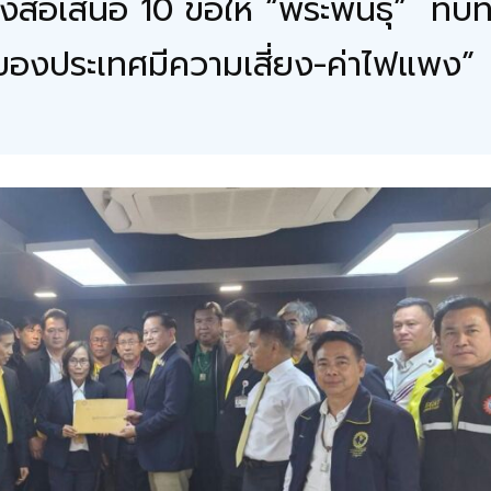
สือเสนอ 10 ข้อให้ “พีระพันธุ์” ท
าของประเทศมีความเสี่ยง-ค่าไฟแพง”