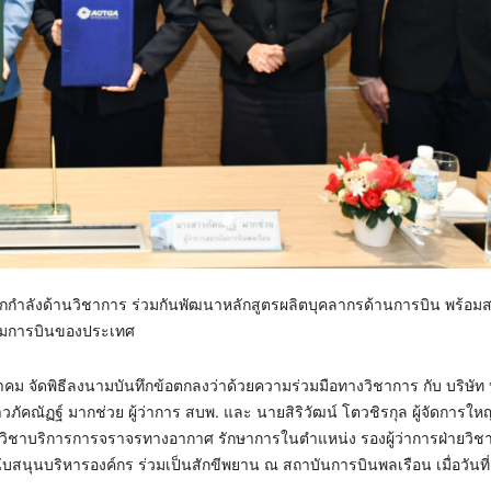
กกำลังด้านวิชาการ ร่วมกันพัฒนาหลักสูตรผลิตบุคลากรด้านการบิน พร้อม
รรมการบินของประเทศ
คม จัดพิธีลงนามบันทึกข้อตกลงว่าด้วยความร่วมมือทางวิชาการ กับ บริษัท
คณัฏฐ์ มากช่วย ผู้ว่าการ สบพ. และ นายสิริวัฒน์ โตวชิรกุล ผู้จัดการให
รกองวิชาบริการการจราจรทางอากาศ รักษาการในตำแหน่ง รองผู้ว่าการฝ่ายวิ
นุนบริหารองค์กร ร่วมเป็นสักขีพยาน ณ สถาบันการบินพลเรือน เมื่อวันที่