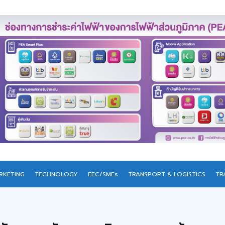
RKETING
TECHNOLOGY
EEC/SMEs
TRANSPORT & LOGISTICS
TR