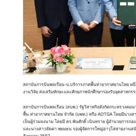
สถาบันการบินพลเรือน-บ.บริการภาคพื้นท่าอากาศยานไทย ผนึ
งานวิจัย ส่งเสริมทักษะและศักยภาพนักศึกษารองรับอุตสาหก
สถาบันการบินพลเรือน (สบพ.) รัฐวิสาหกิจสังกัดกระทรวงคมนา
พื้น ท่าอากาศยานไทย จำกัด (บพท.) หรือ AOTGA โดยมีนางสาวภั
เป็นผู้ร่วมลงนาม โดยมี ดร.พันศักดิ์ เนินทราย ผู้อำนวยกา
และนางสาวลัดดา พยมธน รองผู้จัดการใหญ่อาวุโสสายงานสนับส
สิงหาคม 2567