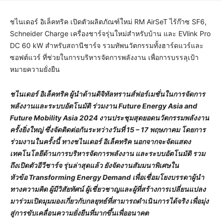
ชไนเดอร์ อิเล็คทริค เปิดตัวผลิตภัณฑ์ใหม่ RM AirSeT ไร้ก๊าซ SF6,
Schneider Charge เครื่องชาร์จรุ่นใหม่สำหรับบ้าน และ EVlink Pro
DC 60 kW สำหรับสถานีชาร์จ รวมทัพนวัตกรรมทั้งฮาร์ดแวร์และ
ซอฟต์แวร์ ที่ช่วยในการบริหารจัดการพลังงาน เพื่อการบรรลุเป้า
หมายความยั่งยืน
ชไนเดอร์ อิเล็คทริค ผู้นำด้านดิจิทัลทรานส์ฟอร์เมชั่นในการจัดการ
พลังงานและระบบอัตโนมัติ ร่วมงาน
Future Energy Asia and
Future Mobility Asia 2024
งานประชุมสุดยอดนวัตกรรมพลังงาน
ครั้งยิ่งใหญ่ ซึ่งจัดติดต่อกันระหว่างวันที่
15 – 17 พฤษภาคม โดยการ
ร่วมงานในครั้งนี้ ทางชไนเดอร์ อิเล็คทริค นอกจากจะจัดแสดง
เทคโนโลยีด้านการบริหารจัดการพลังงาน และระบบอัตโนมัติ รวม
ถึงเปิดตัวอีวีชาร์จ รุ่นล่าสุดแล้ว ยังจัดงานสัมมนาพิเศษใน
หัวข้อ
Transforming Energy Demand
เพื่อเชื่อมโยงบรรดาผู้นำ
ทางความคิด ผู้มีวิสัยทัศน์ ผู้เชี่ยวชาญและผู้ที่สร้างการเปลี่ยนแปลง
มาร่วมเปิดมุมมองเกี่ยวกับกลยุทธ์ที่สามารถดำเนินการได้จริง เพื่อมุ่ง
สู่การขับเคลื่อนความยั่งยืนที่มากขึ้นเพื่ออนาคต