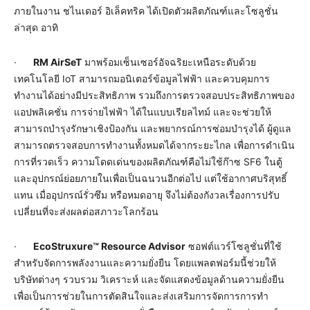
ภายในงาน ชไนเดอร์ อิเล็คทริค ได้เปิดตัวผลิตภัณฑ์และโซลูชั่น
ล่าสุด อาทิ
·
RM AirSeT
มาพร้อมเซ็นเซอร์อัจฉริยะเหนือระดับด้วย
เทคโนโลยี IoT สามารถมอนิเตอร์ข้อมูลไฟฟ้า และควบคุมการ
ทำงานได้อย่างมีประสิทธิภาพ รวมถึงการตรวจสอบประสิทธิภาพของ
แอปพลิเคชั่น การจ่ายไฟฟ้า ได้ในแบบเรียลไทม์ และจะช่วยให้
สามารถบำรุงรักษาเชิงป้องกัน และพยากรณ์การซ่อมบำรุงได้ ผู้ดูแล
สามารถตรวจสอบการทำงานทั้งหมดได้จากระยะไกล เพื่อการดำเนิน
การที่รวดเร็ว ความโดดเด่นของผลิตภัณฑ์คือไม่ใช้ก๊าซ SF6 ในตู้
และอุปกรณ์ย่อยภายในเพื่อเป็นฉนวนอีกต่อไป แต่ใช้อากาศบริสุทธิ์
แทน เมื่ออุปกรณ์รั่วซึม หรือหมดอายุ จึงไม่ต้องกังวลเรื่องการปรับ
เปลี่ยนที่จะส่งผลต่อสภาวะโลกร้อน
·
EcoStruxure™ Resource Advisor
ซอฟต์แวร์โซลูชั่นที่ใช้
สำหรับจัดการพลังงานและความยั่งยืน โดยแพลตฟอร์มนี้ช่วยให้
บริษัทต่างๆ รวบรวม วิเคราะห์ และจัดแสดงข้อมูลด้านความยั่งยืน
เพื่อเป็นการช่วยในการตัดสินใจและส่งเสริมการจัดการการทำ