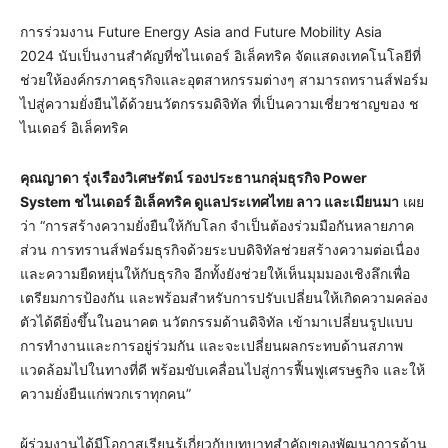
การร่วมงาน Future Energy Asia and Future Mobility Asia
2024 นับเป็นงานสำคัญที่ชไนเดอร์ อิเล็คทริค จัดแสดงเทคโนโลยีที่
ช่วยให้องค์กรภาคธุรกิจและอุตสาหกรรมต่างๆ สามารถทรานส์ฟอร์ม
ไปสู่ความยั่งยืนได้ด้วยนวัตกรรมดิจิทัล ที่เป็นความเชี่ยวชาญของ ช
ไนเดอร์ อิเล็คทริค
คุณญาดา รุ่งเรืองวิเศษรัตน์ รองประธานกลุ่มธุรกิจ
Power
System
ชไนเดอร์ อิเล็คทริค ดูแลประเทศไทย ลาว และเมียนมา
เผย
ว่า “การสร้างความยั่งยืนให้กับโลก จำเป็นต้องร่วมมือกันหลายภาค
ส่วน การทรานส์ฟอร์มธุรกิจด้วยระบบดิจิทัลช่วยสร้างความต่อเนื่อง
และความยืดหยุ่นให้กับธุรกิจ อีกทั้งยังช่วยให้เห็นมุมมองเชิงลึกเพื่อ
เตรียมการป้องกัน และพร้อมสำหรับการปรับเปลี่ยนให้เกิดความคล่อง
ตัวได้ดียิ่งขึ้นในอนาคต นวัตกรรมด้านดิจิทัล เข้ามาเปลี่ยนรูปแบบ
การทำงานและการอยู่ร่วมกัน และจะเปลี่ยนผลกระทบด้านสภาพ
แวดล้อมไปในทางที่ดี พร้อมขับเคลื่อนไปสู่การฟื้นฟูเศรษฐกิจ และให้
ความยั่งยืนแก่พวกเราทุกคน”
ผู้ร่วมงานได้มีโอกาสเรียนรู้เกี่ยวกับบทบาทสำคัญของพัฒนาการด้าน