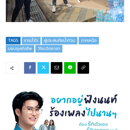
TAGS
ธารน้ำใจ
ผู้ประสบภัยน้ำท่วม
ภาคเหนือ
มอบถุงยังชีพ
วิริยะจิตอาสา