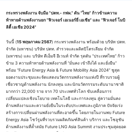
กระทรวงพลังงาน จับมือ “ปตท.- กฟผ.” ดัน “ไทย” ก้าวข้ามความ
ท้าทายด้านพลังงานยก “ฟิวเจอร์ เอเนอร์ยี่ เอเชีย” และ “ฟิวเจอร์ โมบิ
ลิตี้ เอเชีย 2024”
วันนี้ (
15 พฤษภาคม 2567
) กระทรวงพลังงาน พร้อมด้วย บริษัท ปตท.
จำกัด (มหาชน) บริษัท ปตท. สำรวจและผลิตปิโตรเลียม จำกัด
(มหาชน) และ บริษัท ดีเอ็มจี อีเวนท์ จำกัด รุดดัน “ประเทศไทย” ก้าว
ข้าม 3 ความท้าทายด้านพลังงานที่ “มั่นคง เข้าถึงได้ และยั่งยืน”
พร้อม “Future Energy Asia & Future Mobility Asia 2024” ชูสุด
ยอดงานประชุมและจัดแสดงนวัตกรรมพลังงานแห่งปี ที่รวบรวมผู้
เชี่ยวชาญด้านพลังงาน นักลงทุน และนักนวัตกรรมระดับนานาชาติ
มากกว่า 22,000 ราย จาก 70 ประเทศทั่วโลก ขับเคลื่อนการ
เปลี่ยนแปลงเชิงนโยบาย เทคโนโลยี และการลงทุน สู่ความมั่นคง
ด้านพลังงานและความยั่งยืนในระดับประเทศและภูมิภาค ปัจจัยเร่ง
สร้างการเปลี่ยนผ่านพลังงานที่สะอาดขึ้น โดยภายในงานพบ Future
Energy Asia โชว์รูมที่รวบรวมผลิตภัณฑ์สินค้า บริการ และโซลูชัน
ด้านพลังงานที่ล้ำสมัย Future LNG Asia Summit งานประชุมสุดยอด