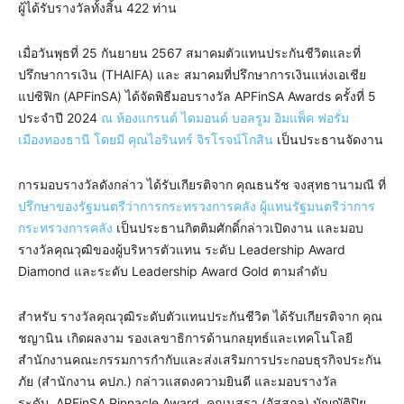
ผู้ได้รับรางวัลทั้งสิ้น 422 ท่าน
เมื่อวันพุธที่ 25 กันยายน 2567 สมาคมตัวแทนประกันชีวิตและที่
ปรึกษาการเงิน (THAIFA) และ สมาคมที่ปรึกษาการเงินแห่งเอเชีย
แปซิฟิก (APFinSA) ได้จัดพิธีมอบรางวัล APFinSA Awards ครั้งที่ 5
ประจำปี 2024
ณ ห้องแกรนด์ ไดมอนด์ บอลรูม อิมแพ็ค ฟอรั่ม
เมืองทองธานี โดยมี คุณไอรินทร์ จิรโรจน์โกสิน
เป็นประธานจัดงาน
การมอบรางวัลดังกล่าว ได้รับเกียรติจาก คุณธนรัช จงสุทธานามณี ที่
ปรึกษาของรัฐมนตรีว่าการกระทรวงการคลัง ผู้แทนรัฐมนตรีว่าการ
กระทรวงการคลัง
เป็นประธานกิตติมศักดิ์กล่าวเปิดงาน และมอบ
รางวัลคุณวุฒิของผู้บริหารตัวแทน ระดับ Leadership Award
Diamond และระดับ Leadership Award Gold ตามลำดับ
สำหรับ รางวัลคุณวุฒิระดับตัวแทนประกันชีวิต ได้รับเกียรติจาก คุณ
ชญานิน เกิดผลงาม รองเลขาธิการด้านกลยุทธ์และเทคโนโลยี
สำนักงานคณะกรรมการกำกับและส่งเสริมการประกอบธุรกิจประกัน
ภัย (สำนักงาน คปภ.) กล่าวแสดงความยินดี และมอบรางวัล
ระดับ APFinSA Pinnacle Award, คุณนุสรา (อัสสกุล) บัญญัติปิย