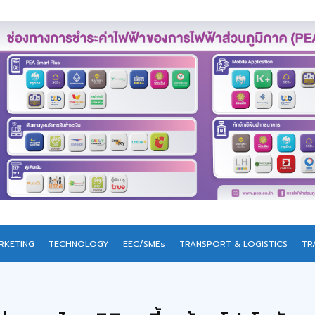
RKETING
TECHNOLOGY
EEC/SMEs
TRANSPORT & LOGISTICS
TR