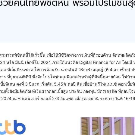
ินช่วยคนไทยพิชิตหนี้ พร้อมโปรโมชั
ารถพิชิตหนี้ได้เร็วขึ้น เพื่อให้มีชีวิตทางการเงินที่ดีรอบด้าน จัดทัพผลิต
4 หรือ มันนี่ เอ็กซ์โป 2024 ภายใต้แนวคิด Digital Finance for All โดยมี 
ุคคล ทีเอ็มบีธนชาต ให้การต้อนรับ นายสันติ วิริยะรังสฤษฎ์ (ที่ 4 จากซ้าย)
ูธของทีทีบี ซึ่งจัดโปรโมชันสุดพิเศษสำหรับผู้ที่มีหนี้หลายก้อน ใช้บ้าน
้ยพิเศษ คงที่ 3 ปีแรก เริ่มต้น 5.45% ต่อปี สินเชื่อบ้านรีไฟแนนซ์ ดอกเบี้ยพิ
วมทั้งยังมีผลิตภัณฑ์เงินฝากดอกเบี้ยสูง ประกัน กองทุน บัตรเครดิต ที่ตอบโจท
2024 ณ ชาเลนเจอร์ ฮอลล์ 2-3 อิมแพค เมืองทองธานี ระหว่างวันที่ 16-