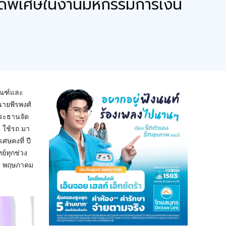
นสุดพิเศษในงานมหกรรมการเงิน
ภัณฑ์และ
นายพีรพงศ์
 ประธานจัด
 ใช้รถ มา
เศษคงที่ ปี
ย์ทุกช่วง
19 พฤษภาคม