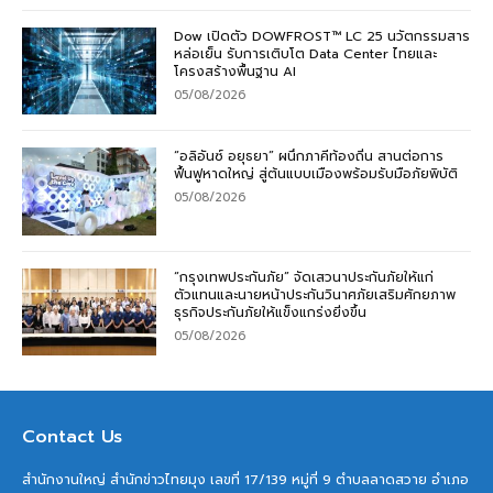
Dow เปิดตัว DOWFROST™ LC 25 นวัตกรรมสาร
หล่อเย็น รับการเติบโต Data Center ไทยและ
โครงสร้างพื้นฐาน AI
05/08/2026
“อลิอันซ์ อยุธยา” ผนึกภาคีท้องถิ่น สานต่อการ
ฟื้นฟูหาดใหญ่ สู่ต้นแบบเมืองพร้อมรับมือภัยพิบัติ
05/08/2026
“กรุงเทพประกันภัย” จัดเสวนาประกันภัยให้แก่
ตัวแทนและนายหน้าประกันวินาศภัยเสริมศักยภาพ
ธุรกิจประกันภัยให้แข็งแกร่งยิ่งขึ้น
05/08/2026
Contact Us
สำนักงานใหญ่ สำนักข่าวไทยมุง เลขที่ 17/139 หมู่ที่ 9 ตำบลลาดสวาย อำเภอ