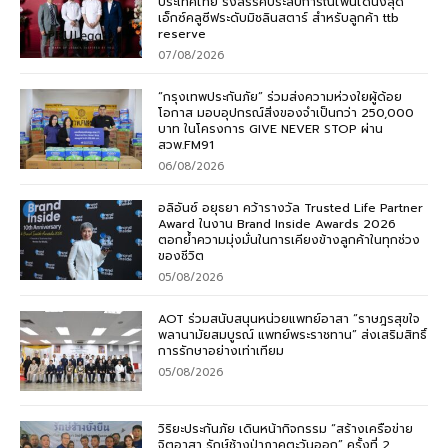
ประเทศไทย รังสรรค์ประสบการณ์ไฟน์ไดนิ่งสุด
เอ็กซ์คลูซีฟระดับมิชลินสตาร์ สำหรับลูกค้า ttb
reserve
07/08/2026
“กรุงเทพประกันภัย” ร่วมส่งความห่วงใยผู้ด้อย
โอกาส มอบอุปกรณ์สิ่งของจำเป็นกว่า 250,000
บาท ในโครงการ GIVE NEVER STOP ผ่าน
สวพ.FM91
06/08/2026
อลิอันซ์ อยุธยา คว้ารางวัล Trusted Life Partner
Award ในงาน Brand Inside Awards 2026
ตอกย้ำความมุ่งมั่นในการเคียงข้างลูกค้าในทุกช่วง
ของชีวิต
05/08/2026
AOT ร่วมสนับสนุนหน่วยแพทย์อาสา “ราษฎรสุขใจ
พลานามัยสมบูรณ์ แพทย์พระราชทาน” ส่งเสริมสิทธิ์
การรักษาอย่างเท่าเทียม
05/08/2026
วิริยะประกันภัย เดินหน้ากิจกรรม “สร้างเครือข่าย
จิตอาสา รักษ์ช้างป่าภาคตะวันออก” ครั้งที่ 2