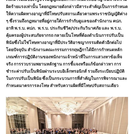
ผิดร้ายแรงเท่านั้น โดยกฎหมายดังกล่าวมีสาระสำคัญเป็นการกำหนด
ให้ความผิดทางอาญาที่มีโทษปรับสถานเดียวตามพระราชบัญญัติต่าง
ๆ ซึ่งรวมถึงกฎหมายที่อยู่ภายใต้การกำกับดูแลของสำนักงาน คปภ.
อาทิ พ.ร.บ. คปภ. พ.ร.บ. ประกันชีวิต/ประกันวินาศภัย และ พ.ร.บ.
คุ้มครองผู้ประสบภัยจากรถ กลายเป็นโทษที่ต้องดำเนินการปรับเป็น
พินัยซึ่งไม่ใช่โทษทางอาญาที่มีประวัติอาชญากรรมติดตัวอีกต่อไป
โดยปัจจุบัน สำนักงานคณะกรรมการกฤษฎีกาได้มีการกำหนดหลัก
เกณฑ์การปฏิบัติงานของพนักงานเจ้าหน้าที่ในการแสวงหาข้อเท็จ
จริง การรวบรวมพยานหลักฐาน การชี้แจงหรือแก้ข้อกล่าวหา การ
ชำระค่าปรับเป็นพินัยผ่านระบบอิเล็กทรอนิกส์ รวมถึงระเบียบปฏิบัติ
ในการปรับเป็นพินัย ซึ่งเป็นกระบวนการที่สำคัญในการพิจารณาและ
กำหนดมาตรการลงโทษ สำหรับความผิดที่มีโทษปรับสถานเดียว