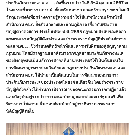
ประกันภัยทางทะเล พ.ศ. …. จัดขึ้นระหว่างวันที่ 3-4 ตุลาคม 2567 ณ
โรงแรมเซ็นทารา แกรนด์ เซ็นทรัลพลาซา ลาดพร้าว กรุงเทพฯ โดยมี
วัตถุประสงค์เพื่อสร้างความรู้ความเข้าใจให้แก่พนักงานเจ้าหน้าที่
สำนักงาน คปภ. ทั้งส่วนกลางและส่วนภูมิภาค เกี่ยวกับพระราช
บัญญัติว่าด้วยการปรับเป็นพินัย พ.ศ. 2565 กฎหมายลำดับรองที่ออก
ตามพระราชบัญญัติดังกล่าว และร่างพระราชบัญญัติประกันภัยทาง
ทะเล พ.ศ. …. ซึ่งกำหนดสิทธิหน้าที่และความรับผิดของคู่สัญญาตาม
กฎหมาย โดยมีรากฐานแนวคิดมาจากกฎหมายประกันภัยทางทะเล
ของอังกฤษอันเป็นหลักการสากลที่นานาประเทศใช้เป็นต้นแบบใน
การพัฒนากฎหมายประกันภัยและกฎหมายประกันภัยทางทะเล และ
สำนักงาน คปภ. ได้นำมาเป็นต้นแบบในการพัฒนากฎหมายการ
ประกันภัยทางทะเลของประเทศไทย เช่นเดียวกัน โดยร่างพระราช
บัญญัติดังกล่าวได้ผ่านการพิจารณาของคณะกรรมการกฤษฎีกาแล้ว
และปัจจุบันอยู่ระหว่างการเสนอร่างกฎหมายต่อคณะรัฐมนตรี เพื่อ
พิจารณา ให้ความเห็นชอบก่อนนำเข้าสู่การพิจารณาของสภา
นิติบัญญัติต่อไป