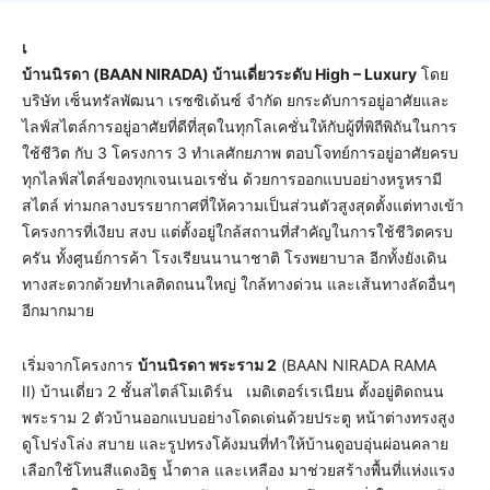
เ
บ้านนิรดา (
BAAN NIRADA)
บ้านเดี่ยวระดับ
High – Luxury
โดย
บริษัท เซ็นทรัลพัฒนา เรซซิเด้นซ์ จำกัด ยกระดับการอยู่อาศัยและ
ไลฟ์สไตล์การอยู่อาศัยที่ดีที่สุดในทุกโลเคชั่นให้กับผู้ที่พิถีพิถันในการ
ใช้ชีวิต กับ 3 โครงการ 3 ทำเลศักยภาพ ตอบโจทย์การอยู่อาศัยครบ
ทุกไลฟ์สไตล์ของทุกเจนเนอเรชั่น ด้วยการออกแบบอย่างหรูหรามี
สไตล์ ท่ามกลางบรรยากาศที่ให้ความเป็นส่วนตัวสูงสุดตั้งแต่ทางเข้า
โครงการที่เงียบ สงบ แต่ตั้งอยู่ใกล้สถานที่สำคัญในการใช้ชีวิตครบ
ครัน ทั้งศูนย์การค้า โรงเรียนนานาชาติ โรงพยาบาล อีกทั้งยังเดิน
ทางสะดวกด้วยทำเลติดถนนใหญ่ ใกล้ทางด่วน และเส้นทางลัดอื่นๆ
อีกมากมาย
เริ่มจากโครงการ
บ้านนิรดา พระราม
2
(BAAN NIRADA RAMA
II) บ้านเดี่ยว 2 ชั้นสไตล์โมเดิร์น เมดิเตอร์เรเนียน ตั้งอยู่ติดถนน
พระราม 2 ตัวบ้านออกแบบอย่างโดดเด่นด้วยประตู หน้าต่างทรงสูง
ดูโปร่งโล่ง สบาย และรูปทรงโค้งมนที่ทำให้บ้านดูอบอุ่นผ่อนคลาย
เลือกใช้โทนสีแดงอิฐ น้ำตาล และเหลือง มาช่วยสร้างพื้นที่แห่งแรง