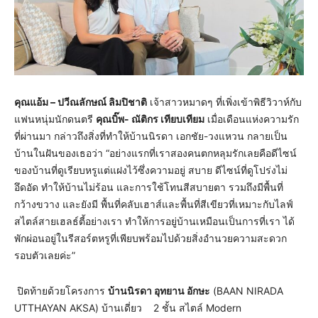
คุณแอ้ม – ปวีณลักษณ์ ลิมปิชาติ
เจ้าสาวหมาดๆ ที่เพิ่งเข้าพิธีวิวาห์กับ
แฟนหนุ่มนักดนตรี
คุณบิ๊พ- ณัติกร เทียบเทียม
เมื่อเดือนแห่งความรัก
ที่ผ่านมา กล่าวถึงสิ่งที่ทำให้บ้านนิรดา เอกชัย-วงแหวน กลายเป็น
บ้านในฝันของเธอว่า “อย่างแรกที่เราสองคนตกหลุมรักเลยคือดีไซน์
ของบ้านที่ดูเรียบหรูแต่แฝงไว้ซึ่งความอยู่ สบาย ดีไซน์ที่ดูโปร่งไม่
อึดอัด ทำให้บ้านไม่ร้อน และการใช้โทนสีสบายตา รวมถึงมีพื้นที่
กว้างขวาง และยังมี พื้นที่คลับเฮาส์และพื้นที่สีเขียวที่เหมาะกับไลฟ์
สไตล์สายเฮลธ์ตี้อย่างเรา ทำให้การอยู่บ้านเหมือนเป็นการที่เรา ได้
พักผ่อนอยู่ในรีสอร์ตหรูที่เพียบพร้อมไปด้วยสิ่งอำนวยความสะดวก
รอบตัวเลยค่ะ”
ปิดท้ายด้วยโครงการ
บ้านนิรดา อุทยาน อักษะ
(BAAN NIRADA
UTTHAYAN AKSA) บ้านเดี่ยว 2 ชั้น สไตล์ Modern