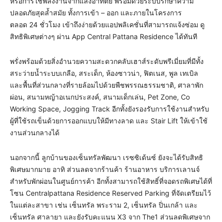
หรือการใช้พลังงานจากแสงอาทิตย์ พร้อมด้วยระบบรักษาความ
ปลอดภัยสุดล้ำสมัย ทั้งการเข้า – ออก และภายในโครงการ
ตลอด 24 ชั่วโมง เข้าถึงง่ายด้วยแอปพลิเคชั่นที่สามารถแจ้งซ่อม ดู
สิทธิพิเศษต่างๆ ผ่าน App Central Pattana Residence ได้ทันที
พรั่งพร้อมด้วยสิ่งอำนวยความสะดวกคลับเฮาส์ระดับพรีเมี่ยมที่มีทั้ง
สระว่ายน้ำระบบเกลือ, สระเด็ก, ห้องซาวน่า, ฟิตเนส, พูล เทเบิล
และพื้นที่ส่วนกลางที่รายล้อมไปด้วยพืชพรรณธรรมชาติ, ศาลาพัก
ผ่อน, สนามหญ้าอเนกประสงค์, สนามเด็กเล่น, Pet Zone, Co
Working Space, Jogging Track อีกทั้งยังรองรับการใช้งานสำหรับ
ผู้ที่ใช้รถเข็นด้วยการออกแบบให้มีทางลาด และ Stair Lift ให้เข้าใช้
งานส่วนกลางได้
นอกจากนี้ ลูกบ้านของเซ็นทรัลพัฒนา เรซซิเด้นซ์ ยังจะได้รับสิทธิ
พิเศษมากมาย อาทิ ส่วนลดจากร้านค้า ร้านอาหาร บริการเลานจ์
สำหรับพักผ่อนในศูนย์การค้า อีกทั้งสามารถใช้สิทธิ์ที่จอดรถพิเศษได้ที่
โซน Centralpattana Residence Reserved Parking ที่จัดเตรียมไว้
ในแต่ละสาขา เช่น เซ็นทรัล พระราม 2, เซ็นทรัล ปิ่นเกล้า และ
เซ็นทรัล ศาลายา และยังรับคะแนน X3 จาก The1 ส่วนลดพิเศษจาก