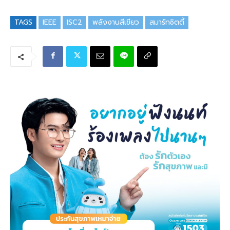
TAGS
IEEE
ISC2
พลังงานสีเขียว
สมาร์ทซิตตี้