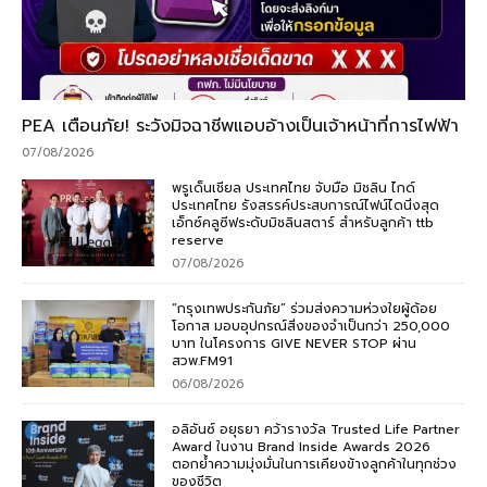
PEA เตือนภัย! ระวังมิจฉาชีพแอบอ้างเป็นเจ้าหน้าที่การไฟฟ้า
07/08/2026
พรูเด็นเชียล ประเทศไทย จับมือ มิชลิน ไกด์
ประเทศไทย รังสรรค์ประสบการณ์ไฟน์ไดนิ่งสุด
เอ็กซ์คลูซีฟระดับมิชลินสตาร์ สำหรับลูกค้า ttb
reserve
07/08/2026
“กรุงเทพประกันภัย” ร่วมส่งความห่วงใยผู้ด้อย
โอกาส มอบอุปกรณ์สิ่งของจำเป็นกว่า 250,000
บาท ในโครงการ GIVE NEVER STOP ผ่าน
สวพ.FM91
06/08/2026
อลิอันซ์ อยุธยา คว้ารางวัล Trusted Life Partner
Award ในงาน Brand Inside Awards 2026
ตอกย้ำความมุ่งมั่นในการเคียงข้างลูกค้าในทุกช่วง
ของชีวิต