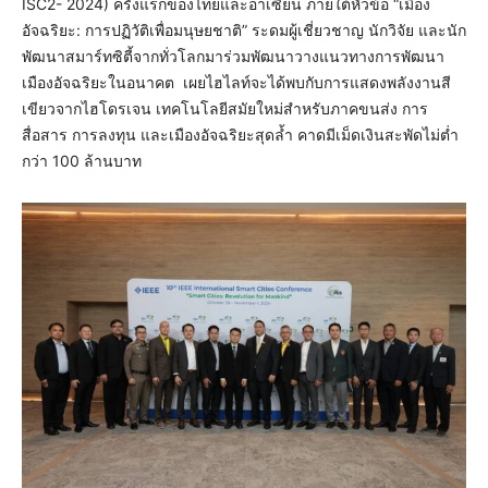
ISC2- 2024) ครั้งแรกของไทยและอาเซียน ภายใต้หัวข้อ “เมือง
อัจฉริยะ: การปฏิวัติเพื่อมนุษยชาติ” ระดมผู้เชี่ยวชาญ นักวิจัย และนัก
พัฒนาสมาร์ทซิตี้จากทั่วโลกมาร่วมพัฒนาวางแนวทางการพัฒนา
เมืองอัจฉริยะในอนาคต เผยไฮไลท์จะได้พบกับการแสดงพลังงานสี
เขียวจากไฮโดรเจน เทคโนโลยีสมัยใหม่สำหรับภาคขนส่ง การ
สื่อสาร การลงทุน และเมืองอัจฉริยะสุดล้ำ คาดมีเม็ดเงินสะพัดไม่ต่ำ
กว่า 100 ล้านบาท