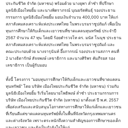
ประกันชีวิต จำกัด (มหาชน) พร้อมด้วย นางยุพา ล่ำซำ ที่ปรึกษา
มูลนิธิเมืองไทยยิ้ม และนางพิตราภรณ์ บุณยรัตพันธุ์ รองประธาน
กรรมการ มูลนิธิเมืองไทยยิ้ม มอบเงินจำนวน 400,000 บาท ให้แก่
สภาสังคมสงเคราะห์แห่งประเทศไทย ในพระบรมราชูปถัมภ์ เพื่อเป็น
ทุนการศึกษาให้กับเด็กและเยาวชนที่ขาดแคลนทุนทรัพย์ ประจำปี
2567 จำนวน 47 ทุน โดยมี ร้อยตำรวจโท ดร. มนัส โนนุช ประธาน
สภาสังคมสงเคราะห์แห่งประเทศไทย ในพระบรมราชูปถัมถ์ และ
คณะประกอบด้วย นางจารุนันท์ อึ้งภากรณ์ รองประธานสภาฯ คนที่
2 นางธิดารักษ์ สัจจพงษ์ เลขาธิการ และนางศิริพร คัมภีรยส รอง
เลขาธิการ เป็นผู้รับมอบ
ทั้งนี้ โครงการ “มอบทุนการศึกษาให้กับเด็กและเยาวชนที่ขาดแคลน
ทุนทรัพย์” โดย บริษัท เมืองไทยประกันชีวิต จำกัด (มหาชน) ร่วมกับ
มูลนิธิเมืองไทยยิ้ม ริเริ่มโดยนายโพธิพงษ์ ล่ำซำ ประธานกรรมการ
บริษัท เมืองไทยประกันชีวิต จำกัด (มหาชน) มาตั้งแต่ ปี พ.ศ. 2557
เพื่อส่งเสริมและสนับสนุนโอกาสทางการศึกษาให้แก่เด็กและเยาวชน
ที่เรียนดีแต่ขาดแคลนทุนทรัพย์ทั้งในพื้นที่จังหวัดกรุงเทพมหานคร
และต่างจังหวัด เพราะตระหนักถึงความสำคัญของการศึกษาของเด็ก
และเยาวชน และยังเป็นกำลังใจให้แก่