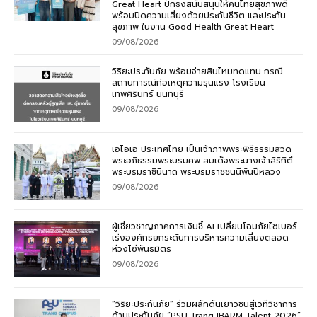
Great Heart ปักธงสนับสนุนให้คนไทยสุขภาพดี
พร้อมปิดความเสี่ยงด้วยประกันชีวิต และประกัน
สุขภาพ ในงาน Good Health Great Heart
09/08/2026
วิริยะประกันภัย พร้อมจ่ายสินไหมทดแทน กรณี
สถานการณ์ก่อเหตุความรุนแรง โรงเรียน
เทพศิรินทร์ นนทบุรี
09/08/2026
เอไอเอ ประเทศไทย เป็นเจ้าภาพพระพิธีธรรมสวด
พระอภิธรรมพระบรมศพ สมเด็จพระนางเจ้าสิริกิติ์
พระบรมราชินีนาถ พระบรมราชชนนีพันปีหลวง
09/08/2026
ผู้เชี่ยวชาญภาคการเงินชี้ AI เปลี่ยนโฉมภัยไซเบอร์
เร่งองค์กรยกระดับการบริหารความเสี่ยงตลอด
ห่วงโซ่พันธมิตร
09/08/2026
“วิริยะประกันภัย” ร่วมผลักดันเยาวชนสู่เวทีวิชาการ
ด้านประกันภัย “PSU Trang IBARM Talent 2026”