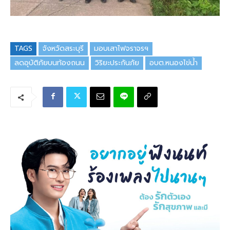
TAGS
จังหวัดสระบุรี
มอบเสาไฟจราจรฯ
ลดอุบัติภัยบนท้องถนน
วิริยะประกันภัย
อบต.หนองไข่น้ำ