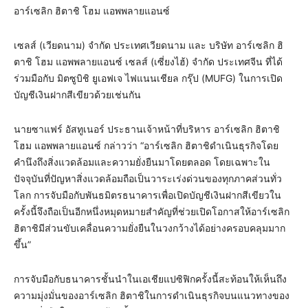
อาร์เซลิก ฮิตาชิ โฮม แอพพลายแอนซ์
เซลส์ (เวียดนาม) จำกัด ประเทศเวียดนาม และ บริษัท อาร์เซลิก ฮิ
ตาชิ โฮม แอพพลายแอนซ์ เซลส์ (เซี่ยงไฮ้) จำกัด ประเทศจีน ที่ได้
ร่วมมือกับ มิตซูบิชิ ยูเอฟเจ ไฟแนนเชียล กรุ๊ป (MUFG) ในการเปิด
บัญชีเงินฝากสีเขียวด้วยเช่นกัน
นายซาแฟร์ อัสทูเนอร์ ประธานเจ้าหน้าที่บริหาร อาร์เซลิก ฮิตาชิ
โฮม แอพพลายแอนซ์ กล่าวว่า “อาร์เซลิก ฮิตาชิดำเนินธุรกิจโดย
คำนึงถึงสิ่งแวดล้อมและความยั่งยืนมาโดยตลอด โดยเฉพาะใน
ปัจจุบันที่ปัญหาสิ่งแวดล้อมถือเป็นวาระเร่งด่วนของทุกภาคส่วนทั่ว
โลก การจับมือกับพันธมิตรธนาคารเพื่อเปิดบัญชีเงินฝากสีเขียวใน
ครั้งนี้จึงถือเป็นอีกหนึ่งหมุดหมายสำคัญที่ช่วยเปิดโอกาสให้อาร์เซลิก
ฮิตาชิมีส่วนขับเคลื่อนความยั่งยืนในวงกว้างได้อย่างครอบคลุมมาก
ขึ้น”
การจับมือกับธนาคารชั้นนำในเอเชียแปซิฟิกครั้งนี้สะท้อนให้เห็นถึง
ความมุ่งมั่นของอาร์เซลิก ฮิตาชิในการดำเนินธุรกิจบนแนวทางของ