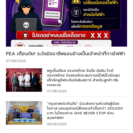
PEA เตือนภัย! ระวังมิจฉาชีพแอบอ้างเป็นเจ้าหน้าที่การไฟฟ้า
07/08/2026
พรูเด็นเชียล ประเทศไทย จับมือ มิชลิน ไกด์
ประเทศไทย รังสรรค์ประสบการณ์ไฟน์ไดนิ่งสุด
เอ็กซ์คลูซีฟระดับมิชลินสตาร์ สำหรับลูกค้า ttb
reserve
07/08/2026
“กรุงเทพประกันภัย” ร่วมส่งความห่วงใยผู้ด้อย
โอกาส มอบอุปกรณ์สิ่งของจำเป็นกว่า 250,000
บาท ในโครงการ GIVE NEVER STOP ผ่าน
สวพ.FM91
06/08/2026