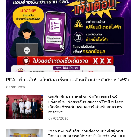
PEA เตือนภัย! ระวังมิจฉาชีพแอบอ้างเป็นเจ้าหน้าที่การไฟฟ้า
07/08/2026
พรูเด็นเชียล ประเทศไทย จับมือ มิชลิน ไกด์
ประเทศไทย รังสรรค์ประสบการณ์ไฟน์ไดนิ่งสุด
เอ็กซ์คลูซีฟระดับมิชลินสตาร์ สำหรับลูกค้า ttb
reserve
07/08/2026
“กรุงเทพประกันภัย” ร่วมส่งความห่วงใยผู้ด้อย
โอกาส มอบอุปกรณ์สิ่งของจำเป็นกว่า 250,000