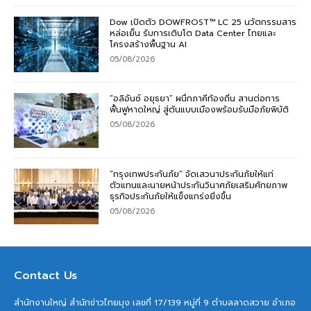
Dow เปิดตัว DOWFROST™ LC 25 นวัตกรรมสาร
หล่อเย็น รับการเติบโต Data Center ไทยและ
โครงสร้างพื้นฐาน AI
05/08/2026
“อลิอันซ์ อยุธยา” ผนึกภาคีท้องถิ่น สานต่อการ
ฟื้นฟูหาดใหญ่ สู่ต้นแบบเมืองพร้อมรับมือภัยพิบัติ
05/08/2026
“กรุงเทพประกันภัย” จัดเสวนาประกันภัยให้แก่
ตัวแทนและนายหน้าประกันวินาศภัยเสริมศักยภาพ
ธุรกิจประกันภัยให้แข็งแกร่งยิ่งขึ้น
05/08/2026
Contact Us
สำนักงานใหญ่ สำนักข่าวไทยมุง เลขที่ 17/139 หมู่ที่ 9 ตำบลลาดสวาย อำเภอ