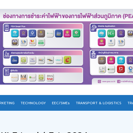
RKETING
TECHNOLOGY
EEC/SMEs
TRANSPORT & LOGISTICS
TR