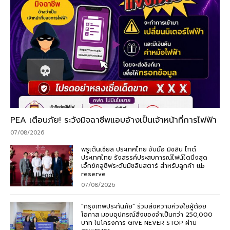
PEA เตือนภัย! ระวังมิจฉาชีพแอบอ้างเป็นเจ้าหน้าที่การไฟฟ้า
07/08/2026
พรูเด็นเชียล ประเทศไทย จับมือ มิชลิน ไกด์
ประเทศไทย รังสรรค์ประสบการณ์ไฟน์ไดนิ่งสุด
เอ็กซ์คลูซีฟระดับมิชลินสตาร์ สำหรับลูกค้า ttb
reserve
07/08/2026
“กรุงเทพประกันภัย” ร่วมส่งความห่วงใยผู้ด้อย
โอกาส มอบอุปกรณ์สิ่งของจำเป็นกว่า 250,000
บาท ในโครงการ GIVE NEVER STOP ผ่าน