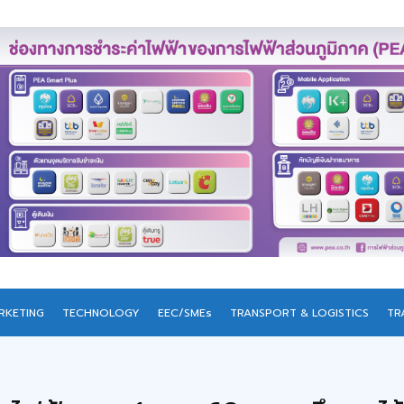
RKETING
TECHNOLOGY
EEC/SMEs
TRANSPORT & LOGISTICS
TR