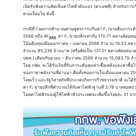
เปิดรับฟังความคิดเห็นค่าไฟฟ้าผันแปร (ค่าเอฟที) สำหรับการเ
ตามเงื่อนไข ดังนี้
กรณีที่ 1
ผลการคำนวณตามสูตรการปรับค่า F
(จ่ายคืนภาระต้
t
2566 หรือ AF
ค่า F
ขายปลีกเท่ากับ 170.71 สตางค์ต่อห
GAS
t
โน้มต้นทุนเดือนมกราคม – เมษายน 2568 จำนวน 16.52 สตางค์ต่
จำนวน 85,236 ล้านบาท (หรือคิดเป็น 131.01 สตางค์ต่อหน่วย
ปตท.) เดือนกันยายน – ธันวาคม 2566 จำนวน 15,083.79 ล้านบ
โดย กฟผ. จะได้รับเงินที่รับภาระต้นทุนค่าเชื้อเพลิงและค่า
ของราคาพลังงานที่ผ่านมา คืนทั้งหมดภายในเดือนเมษายน 2568 
โดยเร็ว และรัฐวิสาหกิจที่ประกอบกิจการก๊าซธรรมชาติ จะได้ร
ค่า F
ขายปลีกที่คำนวณได้กับค่าไฟฟ้าฐานที่ 3.78 บาทต่อหน่วย ส
t
โดยค่าไฟฟ้าของผู้ใช้ไฟฟ้าทั่วประเทศจะเพิ่มขึ้นร้อยละ 31 จ