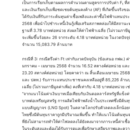
เป็นการเรียกเก็บตามผลการคำนวณตามสูตรการปรับค่า F
ที่
t
และเงินเรียกเก็บเพื่อชดเชยต้นทุนคงค้าง (AF) ที่เกิดขึ้นจร
ได้รับเงินที่รับภาระต้นทุนค่าเชื้อเพลิงและค่าซื้อไฟฟ้าแ
2568 เพื่อนำไปชำระหนี้เงินกู้เพื่อเสริมสภาพคล่องให้มีสถานะท
ฐานที่ 3.78 บาทต่อหน่วย ส่งผลให้ค่าไฟฟ้าเฉลี่ย (ไม่รวมภาษีมู
จะเพิ่มขึ้นร้อยละ 26 จากระดับ 4.18 บาทต่อหน่วย ในงวดปัจจุ
จำนวน 15,083.79 ล้านบาท
กรณีที่ 3: กรณีตรึงค่า Ft เท่ากับงวดปัจจุบัน (ข้อเสนอ กฟผ.) ค่
มกราคม – เมษายน 2568 จำนวน 16.52 สตางค์ต่อหน่วย และท
23.20 สตางค์ต่อหน่วย) โดยคาดว่า ณ สิ้นเดือนเมษายน 2568 
และ ปตท.) รับภาระแทนประชาชนคงเหลืออยู่ที่ 85,226 ล้านบาท
เฉลี่ย (ไม่รวมภาษีมูลค่าเพิ่ม) คงที่เท่ากับ 4.18 บาทต่อหน่วย เช
“จากแนวโน้มค่าเงินบาทเมื่อเทียบกับเงินดอลลาร์สหรัฐที่แข็ง
บาทต่อเหรียญสหรัฐ การผลิตไฟฟ้าพลังน้ำในประเทศซึ่งมีต้
แบบสัญญาจร (LNG Spot) ในตลาดโลกปรับตัวลดลงเล็กน้อยจาก
ไทยซึ่งมีต้นทุนราคาถูกมีปริมาณเพิ่มขึ้น ทำให้แนวโน้มต้นทุน
ที่ยังไม่สามารถทำให้ค่าไฟลดลงได้ยังคงมาจากภาระหนี้ค่าเชื้อเ
ในระดับสูงและต้องได้รับการดูแลเพื่อรักษาเสถียรภาพและคว