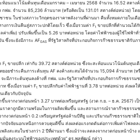
สะท้อนแนวโน้มต้นทุนเดือนมกราคม – เมษายน 2568 จำนวน 16.52 สตางค์
ิงของ กฟผ. จำนวน 85,236 ล้านบาท (หรือคิดเป็น 131.01 สตางค์ต่อหน่วย) โด
ทนประชาชน ในช่วงสภาวะวิกฤตของราคาพลังงานที่ผ่านมา คืนทั้งหมดภายในเด
างการเงินคืนสู่สภาวะปกติโดยเร็ว ซึ่งเมื่อรวมค่า F
ขายปลีกที่คำนวณได้กั
t
ลค่าเพิ่ม) ปรับเพิ่มขึ้นเป็น 5.26 บาทต่อหน่วย โดยค่าไฟฟ้าของผู้ใช้ไฟฟ้าท
บัน
ซึ่งจะยังมีภาระ AF
ที่รัฐวิสาหกิจที่ประกอบกิจการก๊าซธรรมชาติรับภา
GAS
า F
ขายปลีก เท่ากับ 39.72 สตางค์ต่อหน่วย ซึ่งจะสะท้อนแนวโน้มต้นทุนเด
t
ยอยชำระคืนภาระต้นทุน AF คงค้างสะสมได้จำนวน 15,094 ล้านบาท (หรื
จะมีภาระต้นทุนคงค้างที่ กฟผ. และรัฐวิสาหกิจที่ประกอบกิจการก๊าซธรรมช
 ซึ่งเมื่อรวมค่า F
ขายปลีกกับค่าไฟฟ้าฐานที่ 3.78 บาทต่อหน่วย ส่งผลให
t
่นเดียวกับปัจจุบัน
ค่าขึ้นจากงวดก่อนหน้า 3.27 บาทต่อเหรียญสหรัฐ (งวด ก.ย. – ธ.ค. 2567) เป
นทุนราคาถูกมีความพร้อมในการผลิตเพิ่มขึ้น และสถานการณ์ราคาก๊าซธรรม
งวดก่อนหน้า 0.2 เหรียญสหรัฐต่อล้านบีทียู และปริมาณก๊าซธรรมชาติใน
จากปัจจัยนอกเหนือการควบคุมดีขึ้น ส่งผลต่อแรงกดดันต่อการเพิ่มค่าไฟลดลง
พลิงสะสมในช่วงกว่า 2 ปีที่ผ่านมา ซึ่งแม้ว่าจะลดลงจากงวดก่อนหน้าบ้าง แต่ก
ามมั่นคงระบบไฟฟ้าของประเทศด้วย” ดร.พูลพัฒน์ กล่าว