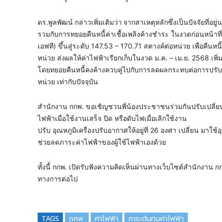
ดร.พูลพัฒน์ กล่าวเพิ่มเติมว่า
จากสาเหตุหลักซึ่งเป็นปัจจัยที่อย
รวมกับการทยอยคืนหนี้ค่าเชื้อเพลิงค้างชำระ ในงวดก่อนหน้าที่ย
เอฟที) ขึ้นสู่ระดับ 147.53 – 170.71 สตางค์ต่อหน่วย เพื่อคืนห
หน่วย ส่งผลให้ค่าไฟฟ้าเรียกเก็บในงวด ม.ค. – เม.ย. 2568 เพิ่
โดยทยอยคืนหนี้คงค้างควบคู่ไปกับการลดผลกระทบต่อการปรับค
หน่วย เท่ากับปัจจุบัน
สำนักงาน กกพ. ขอเชิญชวนพี่น้องประชาชนร่วมกันปรับเปลี่ยนพ
ไฟฟ้าเมื่อใช้งานเสร็จ ปิด หรือดับไฟเมื่อเลิกใช้งาน
ปรับ อุณหภูมิเครื่องปรับอากาศให้อยู่ที่ 26 องศา เปลี่ยน มาใช้
ช่วยลดภาระค่าไฟฟ้าของผู้ใช้ไฟฟ้าเองด้วย
ทั้งนี้ กกพ. เปิดรับฟังความคิดเห็นผ่านทางเว็บไซต์สำนักงาน ก
ทางการต่อไป
TAGS
กกพ.
ค่าไฟฟ้า
ภาระต้นทุนค่าไฟฟ้า