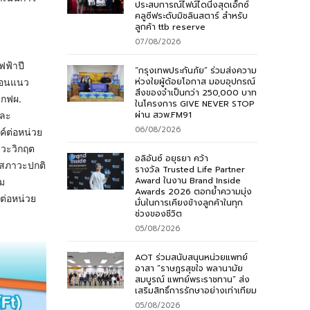
ประสบการณ์ไฟน์ไดนิ่งสุดเอ็กซ์
คลูซีฟระดับมิชลินสตาร์ สำหรับ
ลูกค้า ttb reserve
07/08/2026
ฟฟ้าปี
“กรุงเทพประกันภัย” ร่วมส่งความ
ห่วงใยผู้ด้อยโอกาส มอบอุปกรณ์
้อนแนว
สิ่งของจำเป็นกว่า 250,000 บาท
 กฟผ.
ในโครงการ GIVE NEVER STOP
ผ่าน สวพ.FM91
และ
06/08/2026
ค์ต่อหน่วย
าวะวิกฤต
อลิอันซ์ อยุธยา คว้า
่สภาวะปกติ
รางวัล Trusted Life Partner
Award ในงาน Brand Inside
วม
Awards 2026 ตอกย้ำความมุ่ง
ทต่อหน่วย
มั่นในการเคียงข้างลูกค้าในทุก
ช่วงของชีวิต
05/08/2026
AOT ร่วมสนับสนุนหน่วยแพทย์
อาสา “ราษฎรสุขใจ พลานามัย
สมบูรณ์ แพทย์พระราชทาน” ส่ง
เสริมสิทธิ์การรักษาอย่างเท่าเทียม
05/08/2026