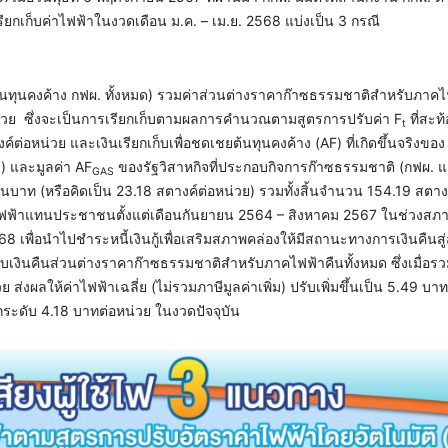
รียกเก็บค่าไฟฟ้าในงวดเดือน ม.ค. – เม.ย. 2568 แบ่งเป็น 3 กรณี
นทุนคงค้าง กฟผ. ทั้งหมด) รวมค่าส่วนต่างราคาก๊าซธรรมชาติสำหรับภาคไ
น่วย ซึ่งจะเป็นการเรียกเก็บตามผลการคำนวณตามสูตรการปรับค่า F
ที่สะท
t
อหน่วย และเงินเรียกเก็บเพื่อชดเชยต้นทุนคงค้าง (AF) ที่เกิดขึ้นจริงของ
) และมูลค่า AF
ของรัฐวิสาหกิจที่ประกอบกิจการก๊าซธรรมชาติ (กฟผ. 
GAS
าท (หรือคิดเป็น 23.18 สตางค์ต่อหน่วย) รวมทั้งสิ้นจำนวน 154.19 สตาง
ซื้อไฟฟ้าแทนประชาชนตั้งแต่เดือนกันยายน 2564 – สิงหาคม 2567 ในช่วงสภ
เพื่อนำไปชำระหนี้เงินกู้เพื่อเสริมสภาพคล่องให้มีสถานะทางการเงินคืนสู
ับเงินคืนส่วนต่างราคาก๊าซธรรมชาติสำหรับภาคไฟฟ้าคืนทั้งหมด ซึ่งเมื่อร
่งผลให้ค่าไฟฟ้าเฉลี่ย (ไม่รวมภาษีมูลค่าเพิ่ม) ปรับเพิ่มขึ้นเป็น 5.49 บา
ากระดับ 4.18 บาทต่อหน่วย ในงวดปัจจุบัน