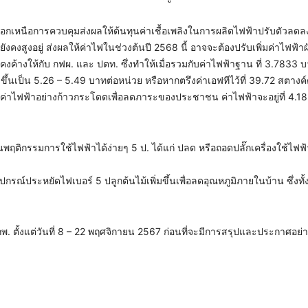
ู่นอกเหนือการควบคุมส่งผลให้ต้นทุนค่าเชื้อเพลิงในการผลิตไฟฟ้าปรับตัวลดลง 
ังคงสูงอยู่ ส่งผลให้ค่าไฟในช่วงต้นปี 2568 นี้ อาจจะต้องปรับเพิ่มค่าไฟฟ้า
นี้คงค้างให้กับ กฟผ. และ ปตท. ซึ่งทำให้เมื่อรวมกับค่าไฟฟ้าฐาน ที่ 3.7833 
มขึ้นเป็น 5.26 – 5.49 บาทต่อหน่วย หรือหากตรึงค่าเอฟทีไว้ที่ 39.72 สตางค์
่าไฟฟ้าอย่างก้าวกระโดดเพื่อลดภาระของประชาชน ค่าไฟฟ้าจะอยู่ที่ 4.18
ฤติกรรมการใช้ไฟฟ้าได้ง่ายๆ 5 ป. ได้แก่ ปลด หรือถอดปลั๊กเครื่องใช้ไฟฟ
อุปกรณ์ประหยัดไฟเบอร์ 5 ปลูกต้นไม้เพิ่มขึ้นเพื่อลดอุณหภูมิภายในบ้าน ซึ่งทั้
กพ. ตั้งแต่วันที่ 8 – 22 พฤศจิกายน 2567 ก่อนที่จะมีการสรุปและประกาศอย่า