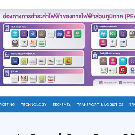
RKETING
TECHNOLOGY
EEC/SMEs
TRANSPORT & LOGISTICS
TR