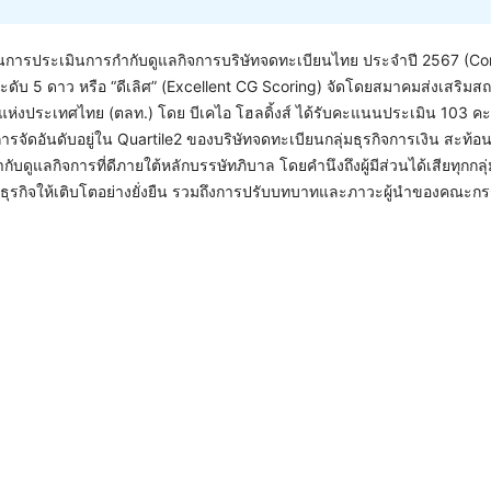
ะแนนการประเมินการกำกับดูแลกิจการบริษัทจดทะเบียนไทย ประจำปี 2567 (Co
ับ 5 ดาว หรือ “ดีเลิศ” (Excellent CG Scoring) จัดโดยสมาคมส่งเสริมส
แห่งประเทศไทย (ตลท.) โดย บีเคไอ โฮลดิ้งส์ ได้รับคะแนนประเมิน 103 ค
ัดอันดับอยู่ใน Quartile2 ของบริษัทจดทะเบียนกลุ่มธุรกิจการเงิน สะท้อนใ
บดูแลกิจการที่ดีภายใต้หลักบรรษัทภิบาล โดยคำนึงถึงผู้มีส่วนได้เสียทุกกล
ินธุรกิจให้เติบโตอย่างยั่งยืน รวมถึงการปรับบทบาทและภาวะผู้นำของคณะ