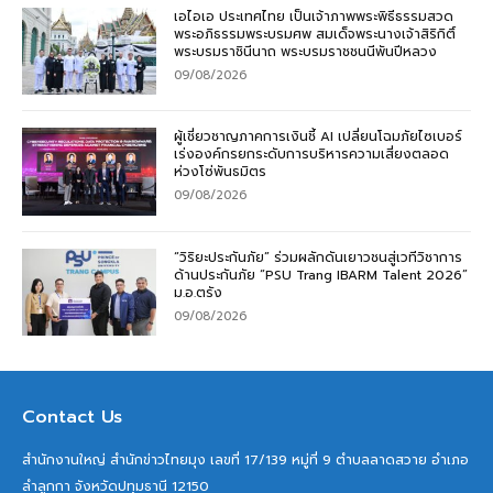
เอไอเอ ประเทศไทย เป็นเจ้าภาพพระพิธีธรรมสวด
พระอภิธรรมพระบรมศพ สมเด็จพระนางเจ้าสิริกิติ์
พระบรมราชินีนาถ พระบรมราชชนนีพันปีหลวง
09/08/2026
ผู้เชี่ยวชาญภาคการเงินชี้ AI เปลี่ยนโฉมภัยไซเบอร์
เร่งองค์กรยกระดับการบริหารความเสี่ยงตลอด
ห่วงโซ่พันธมิตร
09/08/2026
“วิริยะประกันภัย” ร่วมผลักดันเยาวชนสู่เวทีวิชาการ
ด้านประกันภัย “PSU Trang IBARM Talent 2026”
ม.อ.ตรัง
09/08/2026
Contact Us
สำนักงานใหญ่ สำนักข่าวไทยมุง เลขที่ 17/139 หมู่ที่ 9 ตำบลลาดสวาย อำเภอ
ลำลูกกา จังหวัดปทุมธานี 12150