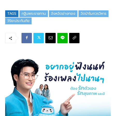
TAGS
กฐินพระราชทาน
จังหวัดอ่างทอง
วัดป่าโมกวรวิหาร
วิริยะประกันภัย