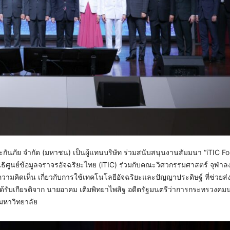
ยะประกันภัย จำกัด (มหาชน) เป็นผู้แทนบริษัท ร่วมสนับสนุนงานสัมมนา “iTIC 
ลนิธิศูนย์ข้อมูลจราจรอัจฉริยะไทย (iTIC) ร่วมกับคณะวิศวกรรมศาสตร์ จุฬาล
ามคิดเห็น เกี่ยวกับการใช้เทคโนโลยีอัจฉริยะและปัญญาประดิษฐ์ ที่ช่วยส่ง
รับเกียรติจาก นายอาคม เติมพิทยาไพสิฐ อดีตรัฐมนตรีว่าการกระทรวงคมน
มหาวิทยาลัย