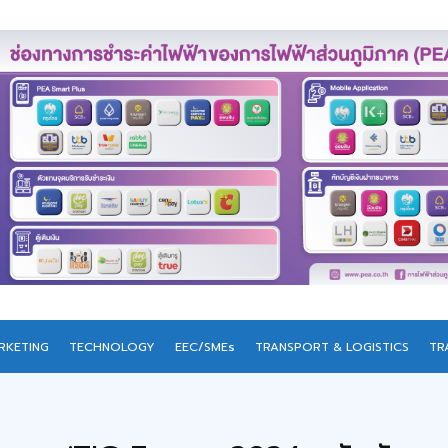
RKETING
TECHNOLOGY
EEC/SMEs
TRANSPORT & LOGISTICS
TR