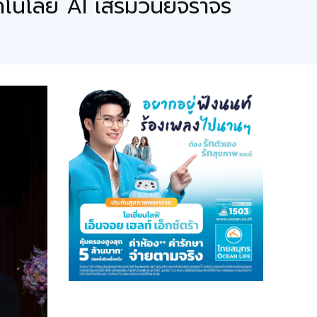
โนโลยี AI เสริมวินัยจราจร