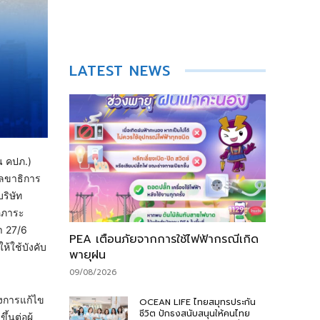
LATEST NEWS
น คปภ.)
เลขาธิการ
ริษัท
่อภาระ
า 27/6
PEA เตือนภัยจากการใช้ไฟฟ้ากรณีเกิด
ห้ใช้บังคับ
พายุฝน
09/08/2026
างการแก้ไข
OCEAN LIFE ไทยสมุทรประกัน
ชีวิต ปักธงสนับสนุนให้คนไทย
้นต่อผู้