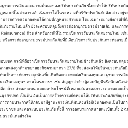
านะการเงินและความมั่นคงของบริษัทประกันภัย ซึ่งจะทำให้บริษัทประกันภ
กฎหมายที่ไม่สามารถดำเนินการได้ในระหว่างที่บริษัทประกันภัยดังกล่าวอยู่ร
มารถดำรงเงินกองทุนได้ตามที่กฎหมายกำหนด โดยเฉพาะอย่างยิ่งกรณีที่ถื
ันภัยรายใหม่แล้ว ยังจะครอบคลุมถึงการต่ออายุกรมธรรม์รายเดิม และการต
ard Reinsurance) ด้วย สำหรับกรณีที่ไม่รวมเป็นการรับประกันภัยรายใหม่ เช่น
ับ หรือการต่ออายุกรมธรรม์ประกันภัยที่มีเงื่อนไขการรับประกันการต่ออายุเม
ขต กรณีที่ถือว่าเป็นการรับประกันภัยรายใหม่ข้างต้นแล้ว ยังครอบคลุม
ยหลังถูกห้ามขยายธุรกิจตามมาตรา 27/6 ที่จะส่งผลให้บริษัทประกันภัยมี
อป้องกันเป็นการก่อภาระผูกพันเพิ่มเติมที่จะกระทบต่อเงินกองทุนและฐานะการเงิน
านะเงินกองทุนฯ ตามโครงการฯ เช่น สัญญาว่าจ้างผู้สอบบัญชีหรือนักคณิตศาส
ีค่าจ้าง ค่าตอบแทน และผลประโยชน์ที่เหมาะสมตามสภาวะตลาดและเป็
นธุรกิจปกติ เป็นต้น อันเป็นการสร้างความยืดหยุ่นให้บริษัทประกันภัยที่อยู่ร
ตามประกาศให้กลับมามีฐานะการเงินที่มั่นคงหรือมีเงินกองทุนเป็นไปตาม
ประชาชนและต่อระบบประกันภัย ทั้งนี้ การออกประกาศนายทะเบียนทั้ง 2 ฉบ
กรมธรรม์แต่อย่างใด