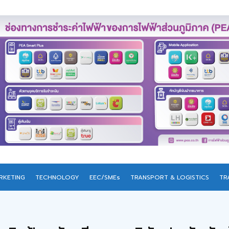
RKETING
TECHNOLOGY
EEC/SMEs
TRANSPORT & LOGISTICS
TR