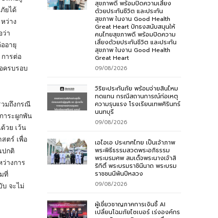
สุขภาพดี พร้อมปิดความเสี่ยง
ัยได้
ด้วยประกันชีวิต และประกัน
สุขภาพ ในงาน Good Health
ะหว่าง
Great Heart ปักธงสนับสนุนให้
อว่า
คนไทยสุขภาพดี พร้อมปิดความ
เสี่ยงด้วยประกันชีวิต และประกัน
่ออายุ
สุขภาพ ในงาน Good Health
 การต่อ
Great Heart
ื่อครบรอบ
09/08/2026
วิริยะประกันภัย พร้อมจ่ายสินไหม
ทดแทน กรณีสถานการณ์ก่อเหตุ
ความรุนแรง โรงเรียนเทพศิรินทร์
รวมถึงกรณี
นนทบุรี
ภาระผูกพัน
09/08/2026
ด้วย เว้น
ตร์ เพื่อ
เอไอเอ ประเทศไทย เป็นเจ้าภาพ
พระพิธีธรรมสวดพระอภิธรรม
นปกติ
พระบรมศพ สมเด็จพระนางเจ้าสิ
ะหว่างการ
ริกิติ์ พระบรมราชินีนาถ พระบรม
ราชชนนีพันปีหลวง
ที่
09/08/2026
ับ จะไม่
ผู้เชี่ยวชาญภาคการเงินชี้ AI
เปลี่ยนโฉมภัยไซเบอร์ เร่งองค์กร