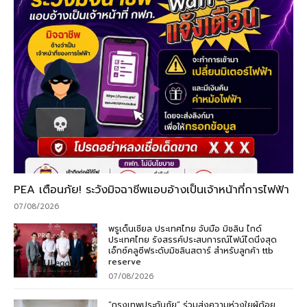
PEA เตือนภัย! ระวังมิจฉาชีพแอบอ้างเป็นเจ้าหน้าที่การไฟฟ้า
07/08/2026
พรูเด็นเชียล ประเทศไทย จับมือ มิชลิน ไกด์
ประเทศไทย รังสรรค์ประสบการณ์ไฟน์ไดนิ่งสุด
เอ็กซ์คลูซีฟระดับมิชลินสตาร์ สำหรับลูกค้า ttb
reserve
07/08/2026
“กรุงเทพประกันภัย” ร่วมส่งความห่วงใยผู้ด้อย