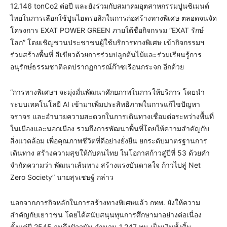
12.146 tonCo2 ต่อปี และยังร่วมกับสมาคมอุตสาหกรรมปูนซิเมนต์
ไทยในการเลือกใช้ปูนไฮดรอลิกในการก่อสร้างทางพิเศษ ตลอดจนจัด
โครงการ EXAT POWER GREEN ภายใต้ชื่อกิจกรรม “EXAT รักษ์
โลก” โดยเชิญชวนประชาชนผู้ใช้บริการทางพิเศษ เข้ากิจกรรมฯ
ร่วมสร้างพื้นที่ สีเขียวด้วยการร่วมปลูกต้นไม้และร่วมเรียนรู้การ
อนุรักษ์ธรรมชาติลดปรากฏการณ์ก๊าซเรือนกระจก อีกด้วย
“การทางพิเศษฯ จะมุ่งมั่นพัฒนาศักยภาพในการให้บริการ โดยนำ
ระบบเทคโนโลยี AI เข้ามาเพิ่มประสิทธิภาพในการแก้ไขปัญหา
จราจร และอำนวยความสะดวกในการเดินทางเชื่อมต่อระหว่างพื้นที่
ในเมืองและนอกเมือง รวมถึงการพัฒนาพื้นที่โดยให้ความสำคัญกับ
สิ่งแวดล้อม เพื่อคุณภาพชีวิตที่ดีอย่างยั่งยืน ยกระดับมาตรฐานการ
เดินทาง สร้างความสุขให้กับคนไทย ในโอกาสก้าวสู่ปีที่ 53 ด้วยคำ
จำกัดความว่า พัฒนาเส้นทาง สร้างแรงบันดาลใจ ก้าวไปสู่ Net
Zero Society” นายสุรเชษฐ์ กล่าว
นอกจากภารกิจหลักในการสร้างทางพิเศษแล้ว กทพ. ยังให้ความ
สำคัญกับเยาวชน โดยได้สนับสนุนทุนการศึกษามาอย่างต่อเนื่อง
ตั้งแต่ปี 2545 จนถึงปัจจุบัน จำนวน 1,247 ทุน เป็นเงินทั้งสิ้น