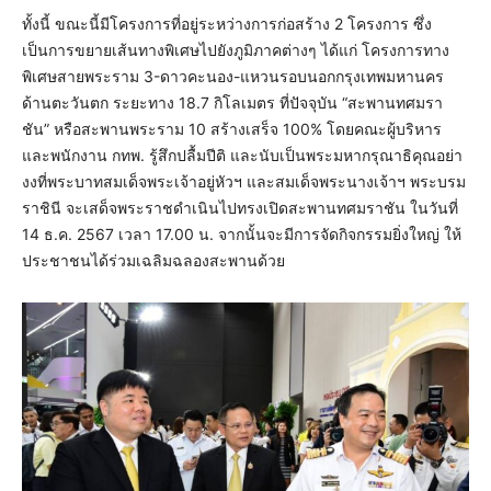
ทั้งนี้ ขณะนี้มีโครงการที่อยู่ระหว่างการก่อสร้าง 2 โครงการ ซึ่ง
เป็นการขยายเส้นทางพิเศษไปยังภูมิภาคต่างๆ ได้แก่ โครงการทาง
พิเศษสายพระราม 3-ดาวคะนอง-แหวนรอบนอกกรุงเทพมหานคร
ด้านตะวันตก ระยะทาง 18.7 กิโลเมตร ที่ปัจจุบัน “สะพานทศมรา
ชัน” หรือสะพานพระราม 10 สร้างเสร็จ 100% โดยคณะผู้บริหาร
และพนักงาน กทพ. รู้สึกปลื้มปีติ และนับเป็นพระมหากรุณาธิคุณอย่า
งงที่พระบาทสมเด็จพระเจ้าอยู่หัวฯ และสมเด็จพระนางเจ้าฯ พระบรม
ราชินี จะเสด็จพระราชดำเนินไปทรงเปิดสะพานทศมราชัน ในวันที่
14 ธ.ค. 2567 เวลา 17.00 น. จากนั้นจะมีการจัดกิจกรรมยิ่งใหญ่ ให้
ประชาชนได้ร่วมเฉลิมฉลองสะพานด้วย