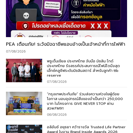
PEA เตือนภัย! ระวังมิจฉาชีพแอบอ้างเป็นเจ้าหน้าที่การไฟฟ้า
07/08/2026
พรูเด็นเชียล ประเทศไทย จับมือ มิชลิน ไกด์
ประเทศไทย รังสรรค์ประสบการณ์ไฟน์ไดนิ่งสุด
เอ็กซ์คลูซีฟระดับมิชลินสตาร์ สำหรับลูกค้า ttb
reserve
07/08/2026
“กรุงเทพประกันภัย” ร่วมส่งความห่วงใยผู้ด้อย
โอกาส มอบอุปกรณ์สิ่งของจำเป็นกว่า 250,000
บาท ในโครงการ GIVE NEVER STOP ผ่าน
สวพ.FM91
06/08/2026
อลิอันซ์ อยุธยา คว้ารางวัล Trusted Life Partner
Award ในงาน Brand Inside Awards 2026