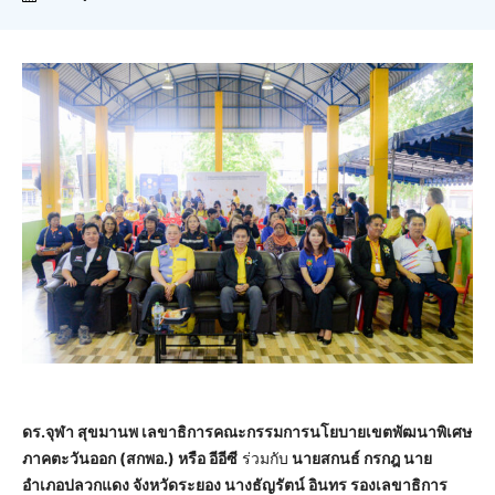
ดร.จุฬา สุขมานพ เลขาธิการคณะกรรมการนโยบายเขตพัฒนาพิเศษ
ภาคตะวันออก (สกพอ.) หรือ อีอีซี
ร่วมกับ
นายสกนธ์ กรกฎ นาย
อำเภอปลวกแดง จังหวัดระยอง นางธัญรัตน์ อินทร รองเลขาธิการ