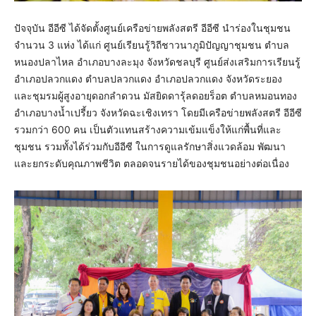
ปัจจุบัน อีอีซี ได้จัดตั้งศูนย์เครือข่ายพลังสตรี อีอีซี นำร่องในชุมชน
จำนวน 3 แห่ง ได้แก่ ศูนย์เรียนรู้วิถีชาวนาภูมิปัญญาชุมชน ตำบล
หนองปลาไหล อำเภอบางละมุง จังหวัดชลบุรี ศูนย์ส่งเสริมการเรียนรู้
อำเภอปลวกแดง ตำบลปลวกแดง อำเภอปลวกแดง จังหวัดระยอง
และชุมรมผู้สูงอายุดอกลำดวน มัสยิดดารุ้ลดอยร็อต ตำบลหมอนทอง
อำเภอบางน้ำเปรี้ยว จังหวัดฉะเชิงเทรา โดยมีเครือข่ายพลังสตรี อีอีซี
รวมกว่า 600 คน เป็นตัวแทนสร้างความเข้มแข็งให้แก่พื้นที่และ
ชุมชน รวมทั้งได้ร่วมกับอีอีซี ในการดูแลรักษาสิ่งแวดล้อม พัฒนา
และยกระดับคุณภาพชีวิต ตลอดจนรายได้ของชุมชนอย่างต่อเนื่อง