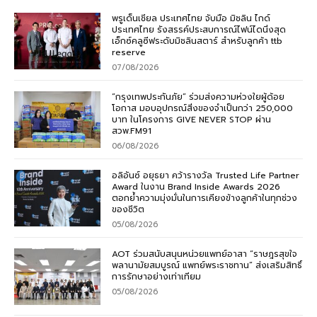
พรูเด็นเชียล ประเทศไทย จับมือ มิชลิน ไกด์
ประเทศไทย รังสรรค์ประสบการณ์ไฟน์ไดนิ่งสุด
เอ็กซ์คลูซีฟระดับมิชลินสตาร์ สำหรับลูกค้า ttb
reserve
07/08/2026
“กรุงเทพประกันภัย” ร่วมส่งความห่วงใยผู้ด้อย
โอกาส มอบอุปกรณ์สิ่งของจำเป็นกว่า 250,000
บาท ในโครงการ GIVE NEVER STOP ผ่าน
สวพ.FM91
06/08/2026
อลิอันซ์ อยุธยา คว้ารางวัล Trusted Life Partner
Award ในงาน Brand Inside Awards 2026
ตอกย้ำความมุ่งมั่นในการเคียงข้างลูกค้าในทุกช่วง
ของชีวิต
05/08/2026
AOT ร่วมสนับสนุนหน่วยแพทย์อาสา “ราษฎรสุขใจ
พลานามัยสมบูรณ์ แพทย์พระราชทาน” ส่งเสริมสิทธิ์
การรักษาอย่างเท่าเทียม
05/08/2026