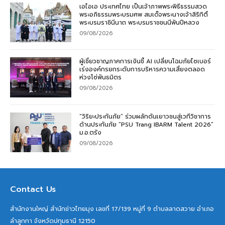
เอไอเอ ประเทศไทย เป็นเจ้าภาพพระพิธีธรรมสวด
พระอภิธรรมพระบรมศพ สมเด็จพระนางเจ้าสิริกิติ์
พระบรมราชินีนาถ พระบรมราชชนนีพันปีหลวง
09/08/2026
ผู้เชี่ยวชาญภาคการเงินชี้ AI เปลี่ยนโฉมภัยไซเบอร์
เร่งองค์กรยกระดับการบริหารความเสี่ยงตลอด
ห่วงโซ่พันธมิตร
09/08/2026
“วิริยะประกันภัย” ร่วมผลักดันเยาวชนสู่เวทีวิชาการ
ด้านประกันภัย “PSU Trang IBARM Talent 2026”
ม.อ.ตรัง
09/08/2026
Contact Us
สำนักงานใหญ่ สำนักข่าวไทยมุง เลขที่ 17/139 หมู่ที่ 9 ตำบลลาดสวาย อำเภอ
ลำลูกกา จังหวัดปทุมธานี 12150