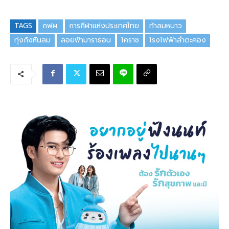
TAGS
กฟผ.
การกีฬาแห่งประเทศไทย
ท้าลมหนาว
ทุ่งกังหันลม
ลอยฟ้ามาราธอน
โคราช
โรงไฟฟ้าลำตะคอง