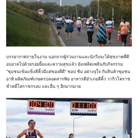
บรรยากาศภายในงาน นอกจากผู้ร่วมงานและนักวิ่งจะได้สุขภาพที่ดี
อบอวลไปด้วยรอยยิ้มและความสุขแล้ว ยังเพลิดเพลินกับกิจกรรม
“ชุมชนเข้มแข็งสีคิ้วมีแต่ของดีดี” ชอป ชิม อย่างจุใจ กับสินค้าชุมชน
อาทิ ผลิตภัณฑ์เกษตรปลอดสารพิษ อาหารดีอำเภอสีคิ้ว วากิวโคราช
ขั่วหมี่โคราชกรอบ และอื่น ๆ อีกมากมาย