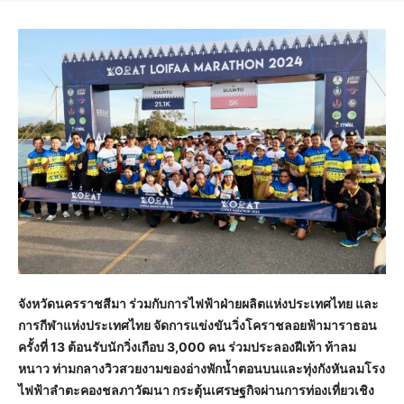
จังหวัดนครราชสีมา ร่วมกับการไฟฟ้าฝ่ายผลิตแห่งประเทศไทย และ
การกีฬาแห่งประเทศไทย จัดการแข่งขันวิ่งโคราชลอยฟ้ามาราธอน
ครั้งที่
13 ต้อนรับนักวิ่งเกือบ 3,000 คน ร่วมประลองฝีเท้า ท้าลม
หนาว
ท่ามกลางวิวสวยงามของอ่างพักน้ำตอนบนและทุ่งกังหันลมโรง
ไฟฟ้าลำตะคองชลภาวัฒนา กระตุ้นเศรษฐกิจผ่านการท่องเที่ยวเชิง