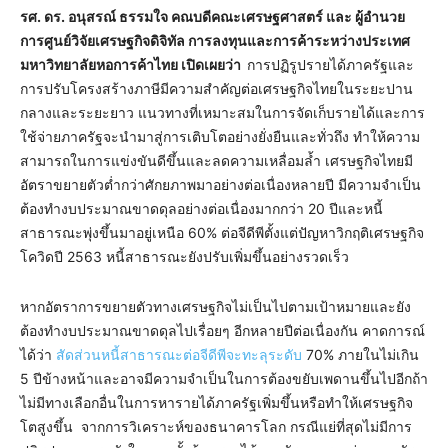
รศ. ดร. อนุสรณ์ ธรรมใจ
คณบดีคณะเศรษฐศาสตร์ และ
ผู้อำนวย
การศูนย์วิจัยเศรษฐกิจดิจิทัล การลงทุนและการค้าระหว่างประเทศ
มหาวิทยาลัยหอการค้าไทย
เปิดเผยว่า
การปฏิรูปรายได้ภาครัฐและ
การปรับโครงสร้างภาษีมีความสำคัญต่อเศรษฐกิจไทยในระยะปาน
กลางและระยะยาว แนวทางที่เหมาะสมในการจัดเก็บรายได้และการ
ใช้จ่ายภาครัฐจะนำมาสู่การเติบโตอย่างยั่งยืนและทั่วถึง ทำให้ความ
สามารถในการแข่งขันดีขึ้นและลดความเหลื่อมล้ำ เศรษฐกิจไทยมี
อัตราขยายตัวต่ำกว่าศักยภาพมาอย่างต่อเนื่องหลายปี มีความจำเป็น
ต้องทำงบประมาณขาดดุลอย่างต่อเนื่องมากกว่า 20 ปีและหนี้
สาธารณะพุ่งขึ้นมาอยู่เหนือ 60% ต่อจีดีพีตั้งแต่ปัญหาวิกฤติเศรษฐกิจ
โควิดปี 2563 หนี้สาธารณะยังปรับเพิ่มขึ้นอย่างรวดเร็ว
หากอัตราการขยายตัวทางเศรษฐกิจไม่เป็นไปตามเป้าหมายและยัง
ต้องทำงบประมาณขาดดุลไปเรื่อยๆ อีกหลายปีต่อเนื่องกัน คาดการณ์
ได้ว่า
สัดส่วนหนี้สาธารณะต่อจีดีพีจะทะลุระดับ
70% ภายในไม่เกิน
5 ปีข้างหน้าและอาจมีความจำเป็นในการต้องขยับเพดานขึ้นไปอีกถ้า
ไม่มีทางเลือกอื่นในการหารายได้ภาครัฐเพิ่มขึ้นหรือทำให้เศรษฐกิจ
โตสูงขึ้น จากการวิเคราะห์ของธนาคารโลก กรณีแย่ที่สุดไม่มีการ