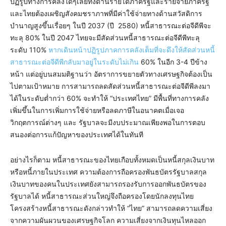
ปฏิรูปทางการคลังใดๆเลยทั้งด้านรายได้ภาครัฐและรายจ่ายภาครัฐ
และไทยต้องเผชิญสังคมชราภาพที่มีค่าใช้จ่ายทางด้านสวัสดิการ
บำนาญสูงขึ้นเรื่อยๆ ในปี 2037 (ปี 2580) หนี้สาธารณะต่อจีดีพีจะ
ทะลุ 80% ในปี 2047 ไทยจะมีสัดส่วนหนี้สาธารณะต่อจีดีพีทะลุ
ระดับ 110%
หากเดินหน้าปฏิรูปภาคการคลังเต็มที่จะดึงให้สัดส่วนหนี้
สาธารณะต่อจีดีพีกลับมาอยู่ในระดับไม่เกิน
60% ในอีก 3-4 ปีข้าง
หน้า แต่อยู่บนสมมติฐานว่า อัตราการขยายตัวทางเศรษฐกิจต้องเป็น
ไปตามเป้าหมาย การสามารถลดสัดส่วนหนี้สาธารณะต่อจีดีพีลงมา
ได้ในระดับต่ำกว่า 60% จะทำให้ “ประเทศไทย” มีพื้นที่ทางการคลัง
เพิ่มขึ้นในการเพิ่มการใช้จ่ายหรือลดภาษีในอนาคตเมื่อเจอ
วิกฤตการณ์ต่างๆ และ รัฐบาลจะมีงบประมาณเพียงพอในการตอบ
สนองต่อการแก้ปัญหาของประเทศได้ในทันที
อย่างไรก็ตาม หนี้สาธารณะของไทยเกือบทั้งหมดเป็นหนี้สกุลเงินบาท
หรือหนี้ภายในประเทศ ความต้องการถือครองพันธบัตรรัฐบาลสกุล
เงินบาทของคนในประเทศยังสามารถรองรับการออกพันธบัตรของ
รัฐบาลได้ หนี้สาธารณะส่วนใหญ่จึงถือครองโดยนักลงทุนไทย
โครงสร้างหนี้สาธารณะดังกล่าวทำให้ “ไทย” สามารถลดความเสี่ยง
จากความผันผวนของเศรษฐกิจโลก ความเสี่ยงจากเงินทุนไหลออก