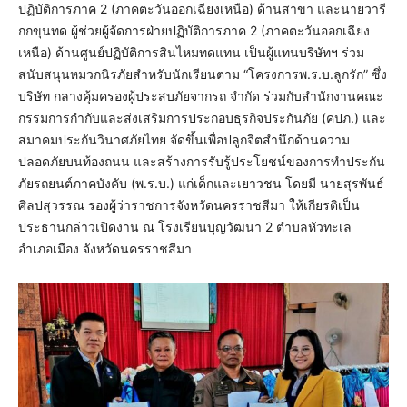
ปฏิบัติการภาค 2 (ภาคตะวันออกเฉียงเหนือ) ด้านสาขา และนายวารี
กกขุนทด ผู้ช่วยผู้จัดการฝ่ายปฏิบัติการภาค 2 (ภาคตะวันออกเฉียง
เหนือ) ด้านศูนย์ปฏิบัติการสินไหมทดแทน เป็นผู้แทนบริษัทฯ ร่วม
สนับสนุนหมวกนิรภัยสำหรับนักเรียนตาม “โครงการพ.ร.บ.ลูกรัก” ซึ่ง
บริษัท กลางคุ้มครองผู้ประสบภัยจากรถ จำกัด ร่วมกับสำนักงานคณะ
กรรมการกำกับและส่งเสริมการประกอบธุรกิจประกันภัย (คปภ.) และ
สมาคมประกันวินาศภัยไทย จัดขึ้นเพื่อปลูกจิตสำนึกด้านความ
ปลอดภัยบนท้องถนน และสร้างการรับรู้ประโยชน์ของการทำประกัน
ภัยรถยนต์ภาคบังคับ (พ.ร.บ.) แก่เด็กและเยาวชน โดยมี นายสุรพันธ์
ศิลปสุวรรณ รองผู้ว่าราชการจังหวัดนครราชสีมา ให้เกียรติเป็น
ประธานกล่าวเปิดงาน ณ โรงเรียนบุญวัฒนา 2 ตำบลหัวทะเล
อำเภอเมือง จังหวัดนครราชสีมา