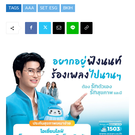
TAGS
AAA
SET ESG
ฺBKIH