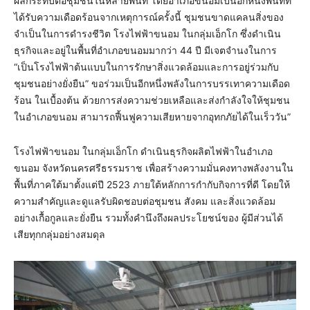
ผลกระทบต่อชุมชนในหลายพื้นที่ โดยอำเภอขนอมเป็นอีกหนึ่งพื้นที่ที่
ได้รับความเดือดร้อนจากเหตุการณ์ครั้งนี้ ชุมชนขาดแคลนสิ่งของ
จำเป็นในการดำรงชีวิต โรงไฟฟ้าขนอม ในกลุ่มเอ็กโก ซึ่งดำเนิน
ธุรกิจและอยู่ในพื้นที่อำเภอขนอมมากว่า 44 ปี มีเจตจำนงในการ
“เป็นโรงไฟฟ้าต้นแบบในการรักษาสิ่งแวดล้อมและการอยู่ร่วมกับ
ชุมชนอย่างยั่งยืน” ขอร่วมเป็นอีกหนึ่งพลังในการบรรเทาความเดือด
ร้อน ในเบื้องต้น ด้วยการส่งความช่วยเหลือและส่งกำลังใจให้ชุมชน
ในอำเภอขนอม สามารถฟื้นฟูความเสียหายจากอุทกภัยได้ในเร็ววัน”
โรงไฟฟ้าขนอม ในกลุ่มเอ็กโก ดำเนินธุรกิจผลิตไฟฟ้าในอำเภอ
ขนอม จังหวัดนครศรีธรรมราช เพื่อสร้างความมั่นคงทางพลังงานใน
พื้นที่ภาคใต้มาตั้งแต่ปี 2523 ภายใต้หลักการกำกับกิจการที่ดี โดยให้
ความสำคัญและดูแลรับผิดชอบต่อชุมชน สังคม และสิ่งแวดล้อม
อย่างเกื้อกูลและยั่งยืน รวมทั้งคำนึงถึงผลประโยชน์ของ ผู้มีส่วนได้
เสียทุกกลุ่มอย่างสมดุล