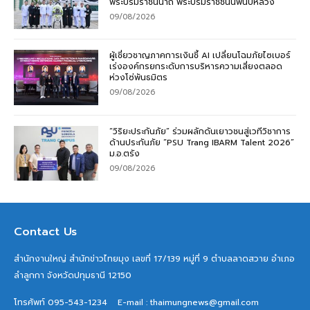
พระบรมราชินีนาถ พระบรมราชชนนีพันปีหลวง
09/08/2026
ผู้เชี่ยวชาญภาคการเงินชี้ AI เปลี่ยนโฉมภัยไซเบอร์
เร่งองค์กรยกระดับการบริหารความเสี่ยงตลอด
ห่วงโซ่พันธมิตร
09/08/2026
“วิริยะประกันภัย” ร่วมผลักดันเยาวชนสู่เวทีวิชาการ
ด้านประกันภัย “PSU Trang IBARM Talent 2026”
ม.อ.ตรัง
09/08/2026
Contact Us
สำนักงานใหญ่ สำนักข่าวไทยมุง เลขที่ 17/139 หมู่ที่ 9 ตำบลลาดสวาย อำเภอ
ลำลูกกา จังหวัดปทุมธานี 12150
โทรศัพท์ 095-543-1234
E-mail : thaimungnews@gmail.com