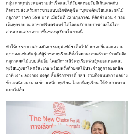
กลุ่ม ล่าสุดประสบความสำเร็จและได้รับผลตอบรับดีเกินคาดกับ
กิจกรรมส่งเสริมการขายแบบเอ็กซ์คลูซีฟ “บุฟเฟ่ต์ทุเรียนและผลไม้
ฤดูกาล” ราคา 599 บาท เมื่อวันที่ 22 พฤษภาคม ที่จัดจำนวน 4 รอบ
เต็มทุกรอบ ณ สาขาศรีนครินทร์ ได้ใจคนรักชอบราชาผลไม้ไทย
สวนกระแสราคาขาขึ้นของทุเรียนในยามนี้
ทำให้บรรยากาศของกิจกรรมบุฟเฟ่ต์ฯ เต็มไปด้วยรอยยิ้มและความ
สุขของแฟนพันธุ์แท้ผู้รักชอบทุเรียนที่ตั้งใจพาครอบครัวมาร่วมสัมผัส
ฤดูกาลผลไม้แบบเต็มอิ่ม โดยมีการเสิร์ฟทุเรียนพันธุ์หมอนทองและ
ทุเรียนภูเขาไฟศรีสะเกษ พร้อมพรั่งด้วยผลไม้ประจำฤดูกาลยอดฮิต
อาทิ เงาะ ลองกอง มังคุด ลิ้นจี่จักรพรรดิ์ ฯลฯ รวมถึงขนมหวานอย่าง
ข้าวเหนียวมะม่วง ข้าวเหนียวทุเรียน ไอศกรีมทุเรียน ให้รับประทาน
แบบไม่อั้น