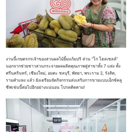
งานนี้เกษตรกรเจ้าของสวนผลไม้ยิ้มแก้มปริ ส่วน “โก โฮลเซลล์”
นอกจากช่วยชาวสวนกระจายผลผลิตคุณภาพสู่สาขาทั้ง 7 แห่ง ทั้ง
ศรีนครินทร์, เชียงใหม่, อมตะ ชลบุรี, พัทยา, พระราม 2, รังสิต,
รามคำแหง แล้ว ยังเตรียมจัดกิจกรรมส่งเสริมการขายแบบเอ็กซ์คลู
ซีฟเช่นนี้ต่อไปอีกอย่างแน่นอน โปรดติดตาม!