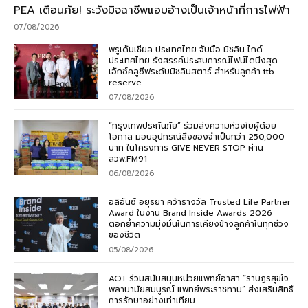
PEA เตือนภัย! ระวังมิจฉาชีพแอบอ้างเป็นเจ้าหน้าที่การไฟฟ้า
07/08/2026
พรูเด็นเชียล ประเทศไทย จับมือ มิชลิน ไกด์
ประเทศไทย รังสรรค์ประสบการณ์ไฟน์ไดนิ่งสุด
เอ็กซ์คลูซีฟระดับมิชลินสตาร์ สำหรับลูกค้า ttb
reserve
07/08/2026
“กรุงเทพประกันภัย” ร่วมส่งความห่วงใยผู้ด้อย
โอกาส มอบอุปกรณ์สิ่งของจำเป็นกว่า 250,000
บาท ในโครงการ GIVE NEVER STOP ผ่าน
สวพ.FM91
06/08/2026
อลิอันซ์ อยุธยา คว้ารางวัล Trusted Life Partner
Award ในงาน Brand Inside Awards 2026
ตอกย้ำความมุ่งมั่นในการเคียงข้างลูกค้าในทุกช่วง
ของชีวิต
05/08/2026
AOT ร่วมสนับสนุนหน่วยแพทย์อาสา “ราษฎรสุขใจ
พลานามัยสมบูรณ์ แพทย์พระราชทาน” ส่งเสริมสิทธิ์
การรักษาอย่างเท่าเทียม