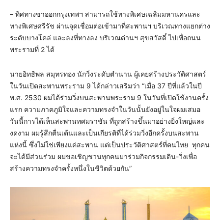
– ทิศทางขาออกกรุงเทพฯ สามารถใช้ทางพิเศษเฉลิมมหานครและ
ทางพิเศษศรีรัช ผ่านจุดเชื่อมต่อเข้ามาที่สะพานฯ บริเวณทางแยกต่าง
ระดับบางโคล่ และลงที่ทางลง บริเวณด่านฯ สุขสวัสดิ์ ไปเพื่อถนน
พระรามที่ 2 ได้
นายอิทธิพล สมุทรทอง นักวิ่งระดับตำนาน ผู้เคยสร้างประวัติศาสตร์
ในวันเปิดสะพานพระราม 9 ได้กล่าวเสริมว่า “เมื่อ 37 ปีที่แล้วในปี
พ.ศ. 2530 ผมได้ร่วมวิ่งบนสะพานพระราม 9 ในวันที่เปิดใช้งานครั้ง
แรก ความภาคภูมิใจและความทรงจำในวันนั้นยังอยู่ในใจผมเสมอ
วันนี้การได้เห็นสะพานทศมราชัน ที่ถูกสร้างขึ้นมาอย่างยิ่งใหญ่และ
งดงาม ผมรู้สึกตื่นเต้นและเป็นเกียรติที่ได้ร่วมวิ่งอีกครั้งบนสะพาน
แห่งนี้ ซึ่งไม่ใช่เพียงแค่สะพาน แต่เป็นประวัติศาสตร์ที่คนไทย ทุกคน
จะได้มีส่วนร่วม ผมขอเชิญชวนทุกคนมาร่วมกิจกรรมเดิน-วิ่งเพื่อ
สร้างความทรงจำครั้งหนึ่งในชีวิตด้วยกัน”