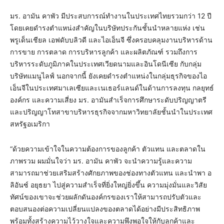
มร. อามัน คาพัว มีประสบการณ์ทำงานในประเทศไทยรวมกว่า 12 ปี
โดยเคยดำรงตำแหน่งสำคัญในบริษัทประกันชั้นนำหลายแห่ง เช่น
พรูเด็นเชียล เอฟดับบลิวดี และไอเอ็นจี ซึ่งครอบคลุมงานบริหารด้าน
การขาย การตลาด การบริหารลูกค้า และผลิตภัณฑ์ รวมถึงการ
บริหารระดับภูมิภาคในประเทศเวียดนามและอินโดนีเซีย กับกลุ่ม
บริษัทแมนูไลฟ์ นอกจากนี้ ยังเคยดำรงตำแหน่งในกลุ่มธุรกิจของไอ
เอ็นจีในประเทศมาเลเซียและเนเธอร์แลนด์ในด้านการลงทุน กลยุทธ์
องค์กร และความเสี่ยง มร. อามันสำเร็จการศึกษาระดับปริญญาตรี
และปริญญาโทสาขาบริหารธุรกิจจากมหาวิทยาลัยชั้นนำในประเทศ
สหรัฐอเมริกา
“ด้วยความเข้าใจในความต้องการของลูกค้า ตัวแทน และตลาดใน
ภาพรวม ผมมั่นใจว่า มร. อามัน คาพัว จะนำความรู้และความ
สามารถมาช่วยเสริมสร้างศักยภาพของช่องทางตัวแทน และนำพา อ
ลิอันซ์ อยุธยา ไปสู่ความสำเร็จที่ยิ่งใหญ่ยิ่งขึ้น ความมุ่งมั่นและวิสัย
ทัศน์ของเขาจะช่วยผลักดันองค์กรของเราให้สามารถปรับตัวและ
ตอบสนองต่อความเปลี่ยนแปลงของตลาดได้อย่างมีประสิทธิภาพ
พร้อมทั้งสร้างความไว้วางใจและความพึงพอใจให้กับลูกค้าและ