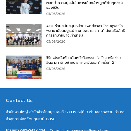
ตอกย้ำความมุ่งมั่นในการเคียงข้างลูกค้าในทุกช่วง
ของชีวิต
05/08/2026
AOT ร่วมสนับสนุนหน่วยแพทย์อาสา “ราษฎรสุขใจ
พลานามัยสมบูรณ์ แพทย์พระราชทาน” ส่งเสริมสิทธิ์
การรักษาอย่างเท่าเทียม
05/08/2026
วิริยะประกันภัย เดินหน้ากิจกรรม “สร้างเครือข่าย
จิตอาสา รักษ์ช้างป่าภาคตะวันออก” ครั้งที่ 2
05/08/2026
Contact Us
สำนักงานใหญ่ สำนักข่าวไทยมุง เลขที่ 17/139 หมู่ที่ 9 ตำบลลาดสวาย อำเภอ
ลำลูกกา จังหวัดปทุมธานี 12150
โทรศัพท์ 095-543-1234
E-mail : thaimungnews@gmail.com