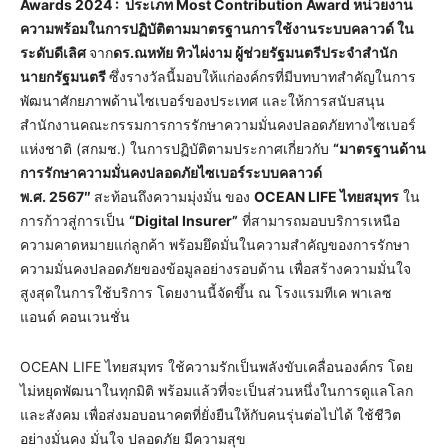
Awards 2024 :
ประเภท
Most Contribution Award
หน่วยงาน
ความพร้อมในการปฏิบัติตามมาตรฐานการใช้งานระบบคลาวด์ ใน
ระดับดีเลิศ
จาก
ดร.ณหทัย ทิวไผ่งาม ผู้ช่วยรัฐมนตรีประจําสํานัก
นายกรัฐมนตรี
ซึ่งรางวัลนี้มอบให้แก่องค์กรที่มีบทบาทสำคัญในการ
พัฒนาศักยภาพด้านไซเบอร์ของประเทศ และให้การสนับสนุน
สำนักงานคณะกรรมการการรักษาความมั่นคงปลอดภัยทางไซเบอร์
แห่งชาติ (สกมช.) ในการปฏิบัติตามประกาศเกี่ยวกับ
“
มาตรฐานด้าน
การรักษาความมั่นคงปลอดภัยไซเบอร์ระบบคลาวด์
พ.ศ.
2567″
สะท้อนถึงความมุ่งมั่น
ของ
OCEAN LIFE
ไทยสมุทร
ใน
การก้าวสู่การเป็น
“Digital Insurer”
ที่สามารถมอบบริการเหนือ
ความคาดหมายแก่ลูกค้า พร้อมยึดมั่นในความสำคัญของการรักษา
ความมั่นคงปลอดภัยของข้อมูลอย่างรอบด้าน เพื่อสร้างความมั่นใจ
สูงสุดในการใช้บริการ โดยงานนี้จัดขึ้น ณ โรงแรมทีเค พาเลซ
แอนด์ คอนเวนชั่น
OCEAN LIFE ไทยสมุทร ใช้ความรักเป็นพลังขับเคลื่อนองค์กร โดย
ไม่หยุดพัฒนาในทุกมิติ พร้อมแล้วที่จะเป็นส่วนหนึ่งในการดูแลโลก
และสังคม เพื่อส่งมอบอนาคตที่ยั่งยืนให้กับคนรุ่นต่อไปได้ ใช้ชีวิต
อย่างมั่นคง มั่นใจ ปลอดภัย มีความสุข