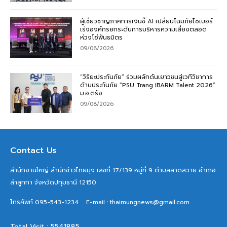
ผู้เชี่ยวชาญภาคการเงินชี้ AI เปลี่ยนโฉมภัยไซเบอร์
เร่งองค์กรยกระดับการบริหารความเสี่ยงตลอด
ห่วงโซ่พันธมิตร
09/08/2026
“วิริยะประกันภัย” ร่วมผลักดันเยาวชนสู่เวทีวิชาการ
ด้านประกันภัย “PSU Trang IBARM Talent 2026”
ม.อ.ตรัง
09/08/2026
Contact Us
สำนักงานใหญ่ สำนักข่าวไทยมุง เลขที่ 17/139 หมู่ที่ 9 ตำบลลาดสวาย อำเภอ
ลำลูกกา จังหวัดปทุมธานี 12150
โทรศัพท์ 095-543-1234
E-mail : thaimungnews@gmail.com
Total Visit : 5541885