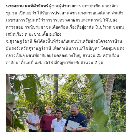
นายสยาม นนท์คำจันทร์
ผู้ช่วยผู้อำนวยการ สถาบันพัฒนาองค์กร
ชุมชน เปิดเผยว่า ได้รับการประสานจาก นางสาวอนงค์นาถ จ่าแก้ว
เลขานุการรัฐมนตรีว่าการกระทรวงเกษตรและสหกรณ์ ให้ไปลง
ตรวจสอบ กรณีประชาชนเดือดร้อนเรื่องที่อยู่อาศัย ในบริเวณชุมชน
เสม็ดเรียง ต.มะขามเตี้ย อ.เมือง
จ.สุราษฎร์ธานี จึงได้ลงพื้นที่ร่วมกับแกนนำเครือข่ายโครงการบ้าน
มั่นคงจังหวัดสุราษฎร์ธานี เพื่อดำเนินการแก้ไขปัญหา โดยชุมชนดัง
กล่าวเป็นชุมชนที่อาศัยอยู่ริมคลองบางใหญ่ จำนวน 25 ครัวเรือน
อาศัยมาตั้งแต่ปี พ.ศ. 2518 มีปัญหาที่อาศัยจำนวน 2 จุด