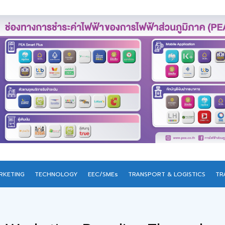
RKETING
TECHNOLOGY
EEC/SMEs
TRANSPORT & LOGISTICS
TR