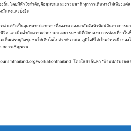
จท้องถิ่น โดยมีหัวใจสำคัญคือชุมชนและธรรมชาติ ทุกการเดินทางไม่เพียงแต่
งมั่นคงและยั่งยืน
ะเทศ แต่ยังเป็นจุดหมายปลายทางที่งดงาม ลองมาสัมผัสทิวทัศน์อันตระการตา
ังชีวิต และดื่มด่ำกับความสวยงามของธรรมชาติที่เงียบสงบ การท่องเที่ยวในพื้น
มเต็มเศรษฐกิจชุมชนให้เติบโตไปด้วยกัน กฟผ. ภูมิใจที่ได้เป็นส่วนหนึ่งของ
ลิต กล่าวเชิญชวน
w.tourismthailand.org/workationthailand โดยใส่คำค้นหา “บ้านพักรับรองเข