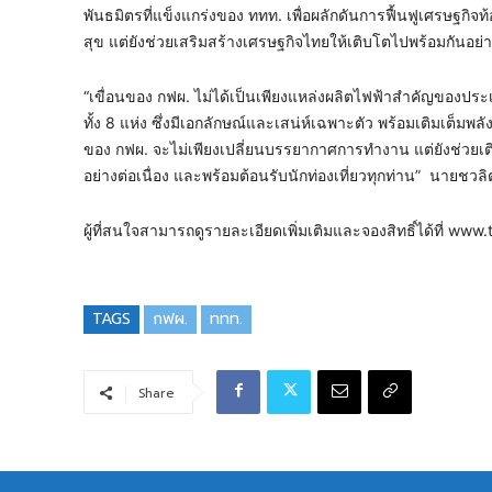
พันธมิตรที่แข็งแกร่งของ ททท. เพื่อผลักดันการฟื้นฟูเศรษฐกิ
สุข แต่ยังช่วยเสริมสร้างเศรษฐกิจไทยให้เติบโตไปพร้อมกันอย่า
“เขื่อนของ กฟผ. ไม่ได้เป็นเพียงแหล่งผลิตไฟฟ้าสำคัญของปร
ทั้ง 8 แห่ง ซึ่งมีเอกลักษณ์และเสน่ห์เฉพาะตัว พร้อมเติมเต็มพล
ของ กฟผ. จะไม่เพียงเปลี่ยนบรรยากาศการทํางาน แต่ยังช่วยเติ
อย่างต่อเนื่อง และพร้อมต้อนรับนักท่องเที่ยวทุกท่าน” นายชว
ผู้ที่สนใจสามารถดูรายละเอียดเพิ่มเติมและจองสิทธิ์ได้ที่ ww
TAGS
กฟผ.
ททท.
Share