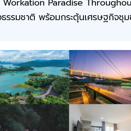
ัว Workation Paradise Througho
ลังธรรมชาติ พร้อมกระตุ้นเศรษฐกิจชุ