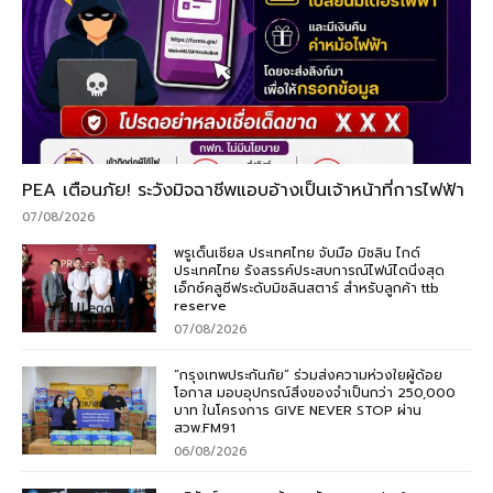
PEA เตือนภัย! ระวังมิจฉาชีพแอบอ้างเป็นเจ้าหน้าที่การไฟฟ้า
07/08/2026
พรูเด็นเชียล ประเทศไทย จับมือ มิชลิน ไกด์
ประเทศไทย รังสรรค์ประสบการณ์ไฟน์ไดนิ่งสุด
เอ็กซ์คลูซีฟระดับมิชลินสตาร์ สำหรับลูกค้า ttb
reserve
07/08/2026
“กรุงเทพประกันภัย” ร่วมส่งความห่วงใยผู้ด้อย
โอกาส มอบอุปกรณ์สิ่งของจำเป็นกว่า 250,000
บาท ในโครงการ GIVE NEVER STOP ผ่าน
สวพ.FM91
06/08/2026