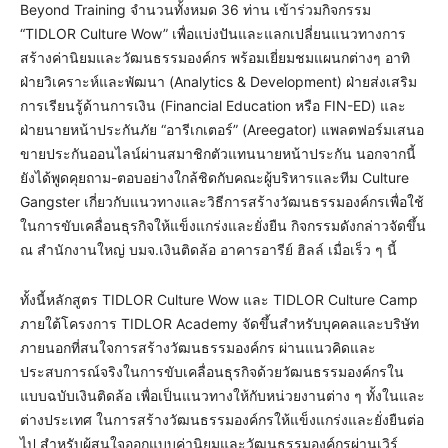
Beyond Training จำนวนทั้งหมด 36 ท่าน เข้าร่วมกิจกรรม
“TIDLOR Culture Wow” เพื่อแบ่งปันและแลกเปลี่ยนแนวทางการ
สร้างค่านิยมและวัฒนธรรมองค์กร พร้อมเยี่ยมชมแผนกต่างๆ อาทิ
ฝ่ายวิเคราะห์และพัฒนา (Analytics & Development) ฝ่ายส่งเสริม
การเรียนรู้ด้านการเงิน (Financial Education หรือ FIN-ED) และ
ฝ่ายนายหน้าประกันภัย “อารีเกเตอร์” (Areegator) แพลตฟอร์มเสนอ
ขายประกันออนไลน์ผ่านสมาชิกตัวแทนนายหน้าประกัน นอกจากนี้
ยังได้พูดคุยถาม-ตอบอย่างใกล้ชิดกับคณะผู้บริหารและทีม Culture
Gangster เกี่ยวกับแนวทางและวิธีการสร้างวัฒนธรรมองค์กรเพื่อใช้
ในการขับเคลื่อนธุรกิจให้แข็งแกร่งและยั่งยืน กิจกรรมดังกล่าวจัดขึ้น
ณ สำนักงานใหญ่ บมจ.เงินติดล้อ อาคารอารีย์ ฮิลล์ เมื่อเร็ว ๆ นี้
ทั้งนี้หลักสูตร TIDLOR Culture Wow และ TIDLOR Culture Camp
ภายใต้โครงการ TIDLOR Academy จัดขึ้นสำหรับบุคคลและบริษัท
ภายนอกที่สนใจการสร้างวัฒนธรรมองค์กร ผ่านแนวคิดและ
ประสบการณ์จริงในการขับเคลื่อนธุรกิจด้วยวัฒนธรรมองค์กรใน
แบบฉบับเงินติดล้อ เพื่อเป็นแนวทางให้กับหน่วยงานต่าง ๆ ทั้งในและ
ต่างประเทศ ในการสร้างวัฒนธรรมองค์กรให้แข็งแกร่งและยั่งยืนต่อ
ไป สำหรับผู้สนใจออกแบบค่านิยมและวัฒนธรรมองค์กรผ่านเวิร์