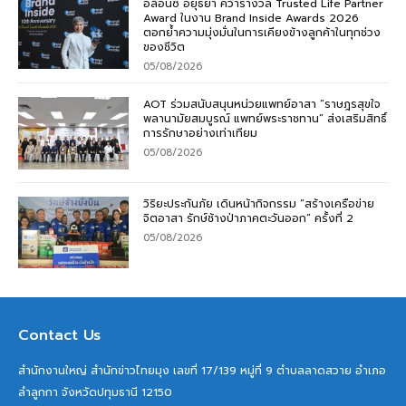
อลิอันซ์ อยุธยา คว้ารางวัล Trusted Life Partner
Award ในงาน Brand Inside Awards 2026
ตอกย้ำความมุ่งมั่นในการเคียงข้างลูกค้าในทุกช่วง
ของชีวิต
05/08/2026
AOT ร่วมสนับสนุนหน่วยแพทย์อาสา “ราษฎรสุขใจ
พลานามัยสมบูรณ์ แพทย์พระราชทาน” ส่งเสริมสิทธิ์
การรักษาอย่างเท่าเทียม
05/08/2026
วิริยะประกันภัย เดินหน้ากิจกรรม “สร้างเครือข่าย
จิตอาสา รักษ์ช้างป่าภาคตะวันออก” ครั้งที่ 2
05/08/2026
Contact Us
สำนักงานใหญ่ สำนักข่าวไทยมุง เลขที่ 17/139 หมู่ที่ 9 ตำบลลาดสวาย อำเภอ
ลำลูกกา จังหวัดปทุมธานี 12150