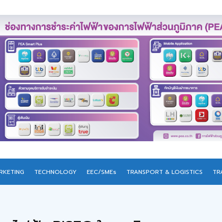
RKETING
TECHNOLOGY
EEC/SMEs
TRANSPORT & LOGISTICS
TR