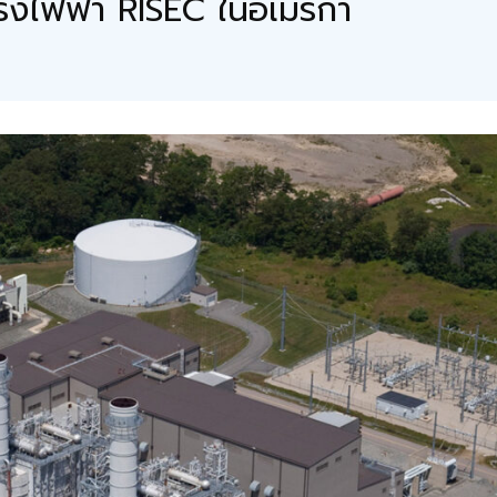
รงไฟฟ้า RISEC ในอเมริกา