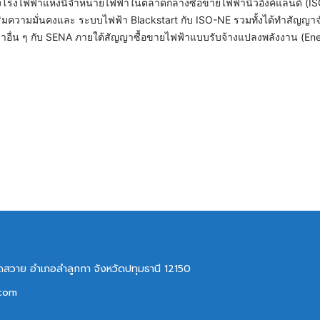
งโรงไฟฟ้าแห่งนี้จำหน่ายไฟฟ้าในตลาดกลางซื้อขายไฟฟ้านิวอิงค์แลนด์ (I
ิมความมั่นคงและ ระบบไฟฟ้า Blackstart กับ ISO-NE รวมทั้งได้ทำสัญญา
ฟ้าอื่น ๆ กับ SENA ภายใต้สัญญาซื้อขายไฟฟ้าแบบรับจ้างแปลงพลังงาน (En
ลาดสวาย อำเภอลำลูกกา จังหวัดปทุมธานี 12150
.com