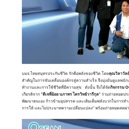
บมจ.ไทยสมุทรประกันชีวิต รักคือพลังของชีวิต โดย
คุณวิลาวัลย
สำคัญในการขับเคลื่อนองค์กรสู่ความสำเร็จ จึงมุ่งมั่นดูแลพนั
ทำงานและการใช้ชีวิตที่มีความสุข ดังนั้น จึงได้จัด
กิจกรรม
O
เกียรติจาก
“
ดีเจพี่อ้อย นภาพร ไตรวิทย์วารีกุล
”
ร่วมถ่ายทอดปร
พัฒนาตนเอง ก้าวข้ามอุปสรรค และเติมเต็มพลังบวกในการทำงานแ
การให้ และไม่ประมาทความเปลี่ยนแปลง” พร้อมถ่ายทอดสดผ่