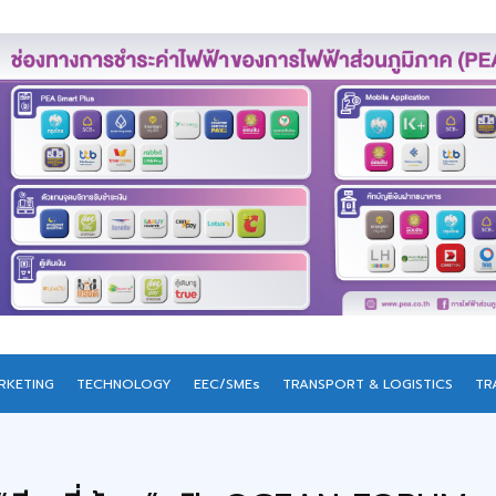
RKETING
TECHNOLOGY
EEC/SMEs
TRANSPORT & LOGISTICS
TR