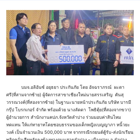
บมจ.อลิอันซ์ อยุธยา ประกันภัย โดย อัจฉราภรณ์ ผะดา
ศรี(ที่สามจากซ้าย) ผู้จัดการสาขาเชียงใหม่นายสรรเสริญ ตันสุ
วรรณวงค์(ที่สองจากซ้าย) ในฐานะนายหน้าประกันภัย บริษัท บารมี
กรุ๊ป โบรกเกอร์ จำกัด พร้อมด้วย นางลัดดา โพธิตุ้ย(ที่สองจากขวา)
ผู้อำนวยการ สำนักงานคปภ.จังหวัดลำปาง ร่วมมอบค่าสินไหม
ทดแทน ให้แก่ทายาทโดยชอบธรรมของเด็กหญิงเบญญาภา หนิ้วยะ
วงค์ เป็นจำนวนเงิน 500,000 บาท จากกรณีรถยนต์ตู้รับ-ส่งนักเรียน
พลิกคว่ำเสียหลักลงข้างทางถนนสายลำปาง – เมืองปาน จ.ลำปาง