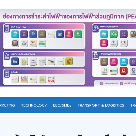
RKETING
TECHNOLOGY
EEC/SMEs
TRANSPORT & LOGISTICS
TR