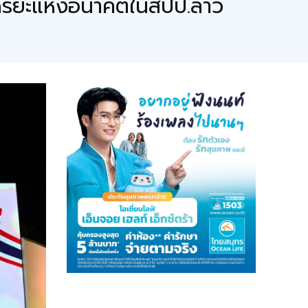
จฉริยะแห่งอนาคตในสปป.ลาว