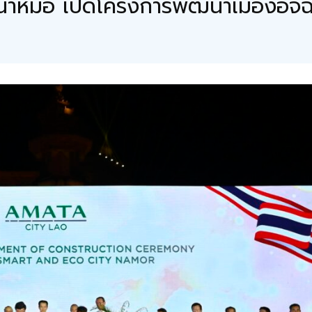
ี้ นาหม้อ เปิดโครงการพัฒนาเมืองอั