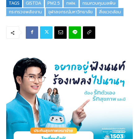
TAGS
GISTDA
PM2.5
กฟผ.
กรมควบคุมมลพิษ
กระทรวงพลังงาน
จุฬาลงกรณ์มหาวิทยาลัย
สิ่งแวดล้อม