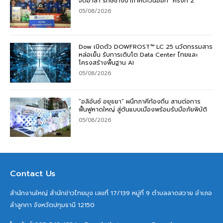
จิตอาสา รักษ์ช้างป่าภาคตะวันออก” ครั้งที่ 2
05/08/2026
Dow เปิดตัว DOWFROST™ LC 25 นวัตกรรมสาร
หล่อเย็น รับการเติบโต Data Center ไทยและ
โครงสร้างพื้นฐาน AI
05/08/2026
“อลิอันซ์ อยุธยา” ผนึกภาคีท้องถิ่น สานต่อการ
ฟื้นฟูหาดใหญ่ สู่ต้นแบบเมืองพร้อมรับมือภัยพิบัติ
05/08/2026
Contact Us
สำนักงานใหญ่ สำนักข่าวไทยมุง เลขที่ 17/139 หมู่ที่ 9 ตำบลลาดสวาย อำเภอ
ลำลูกกา จังหวัดปทุมธานี 12150