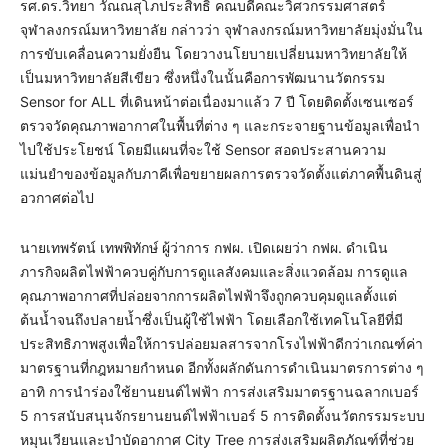
รศ.ดร.วิทยา วัณณสุโภประสิทธิ์ คณบดีคณะวิศวกรรมศาสตร์
จุฬาลงกรณ์มหาวิทยาลัย กล่าวว่า จุฬาลงกรณ์มหาวิทยาลัยมุ่งมั่นใน
การขับเคลื่อนความยั่งยืน โดยวางนโยบายเปลี่ยนมหาวิทยาลัยให้
เป็นมหาวิทยาลัยสีเขียว ซึ่งหนึ่งในนั้นคือการพัฒนานวัตกรรม
Sensor for ALL ที่เดินหน้าต่อเนื่องมาแล้ว 7 ปี โดยติดตั้งเซนเซอร์
ตรวจวัดคุณภาพอากาศในพื้นที่ต่าง ๆ และกระจายฐานข้อมูลเพื่อนำ
ไปใช้ประโยชน์ โดยมีแผนที่จะใช้ Sensor สอดประสานความ
แม่นยำของข้อมูลกับภาคีเพื่อขยายผลการตรวจวัดตั้งแต่ภาคพื้นดินสู่
อวกาศต่อไป
นายเทพรัตน์ เทพพิทักษ์ ผู้ว่าการ กฟผ. เปิดเผยว่า กฟผ. ดำเนิน
ภารกิจผลิตไฟฟ้าควบคู่กับการดูแลสังคมและสิ่งแวดล้อม การดูแล
คุณภาพอากาศที่ปล่อยจากการผลิตไฟฟ้าจึงถูกควบคุมดูแลตั้งแต่
ต้นน้ำจนถึงปลายน้ำซึ่งเป็นผู้ใช้ไฟฟ้า โดยเลือกใช้เทคโนโลยีที่มี
ประสิทธิภาพสูงเพื่อให้การปล่อยมลสารจากโรงไฟฟ้าดีกว่าเกณฑ์ค่า
มาตรฐานที่กฎหมายกำหนด อีกทั้งผลักดันการดำเนินมาตรการต่าง ๆ
อาทิ การนำร่องใช้ยานยนต์ไฟฟ้า การส่งเสริมมาตรฐานฉลากเบอร์
5 การสนับสนุนจักรยานยนต์ไฟฟ้าเบอร์ 5 การติดตั้งนวัตกรรมระบบ
หมุนเวียนและบำบัดอากาศ City Tree การส่งเสริมผลิตภัณฑ์ที่ช่วย