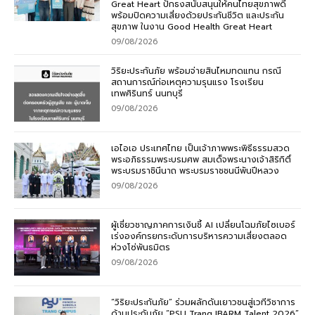
Great Heart ปักธงสนับสนุนให้คนไทยสุขภาพดี
พร้อมปิดความเสี่ยงด้วยประกันชีวิต และประกัน
สุขภาพ ในงาน Good Health Great Heart
09/08/2026
วิริยะประกันภัย พร้อมจ่ายสินไหมทดแทน กรณี
สถานการณ์ก่อเหตุความรุนแรง โรงเรียน
เทพศิรินทร์ นนทบุรี
09/08/2026
เอไอเอ ประเทศไทย เป็นเจ้าภาพพระพิธีธรรมสวด
พระอภิธรรมพระบรมศพ สมเด็จพระนางเจ้าสิริกิติ์
พระบรมราชินีนาถ พระบรมราชชนนีพันปีหลวง
09/08/2026
ผู้เชี่ยวชาญภาคการเงินชี้ AI เปลี่ยนโฉมภัยไซเบอร์
เร่งองค์กรยกระดับการบริหารความเสี่ยงตลอด
ห่วงโซ่พันธมิตร
09/08/2026
“วิริยะประกันภัย” ร่วมผลักดันเยาวชนสู่เวทีวิชาการ
ด้านประกันภัย “PSU Trang IBARM Talent 2026”