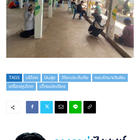
TAGS
บริโภค
ปันสุข
วิริยะประกันภัย
หอบรักมาเติมฝัน
เครื่องอุปโภค
เด็กแม่สะเรียง