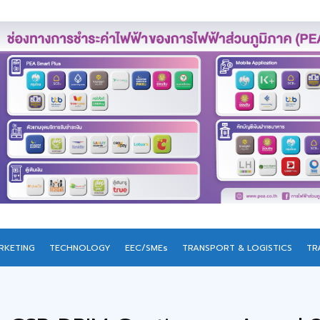
RKETING
TECHNOLOGY
EEC/SMEs
TRANSPORT & LOGISTICS
TR